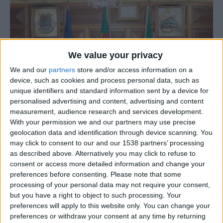
We value your privacy
We and our
partners
store and/or access information on a
device, such as cookies and process personal data, such as
unique identifiers and standard information sent by a device for
personalised advertising and content, advertising and content
measurement, audience research and services development.
With your permission we and our partners may use precise
geolocation data and identification through device scanning. You
may click to consent to our and our 1538 partners’ processing
O Concelho de Vila Nova de Foz Côa vai ter disponível no
as described above. Alternatively you may click to refuse to
próximo ano de 2024 uma unidade de prestação de
consent or access more detailed information and change your
cuidados de saúde do Hospital Terra Quente. Desta
preferences before consenting.
Please note that some
processing of your personal data may not require your consent,
forma, o concelho de
Vila Nova de Foz Côa não só ficará
but you have a right to object to such processing. Your
melhor apetrechado, com maior cobertura de cuidados
preferences will apply to this website only. You can change your
de saúde, assente em elevados padrões de qualidade e
preferences or withdraw your consent at any time by returning