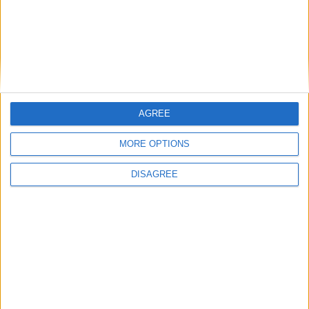
Trancoso abriu as portas à Feira de São
Bartolomeu, a mais antiga Feira Franca
de Portugal
AGREE
MORE OPTIONS
DISAGREE
Serra da Marofa recebeu noite de
observação astronómica e preparou
população para o eclipse solar de 12 de
agosto