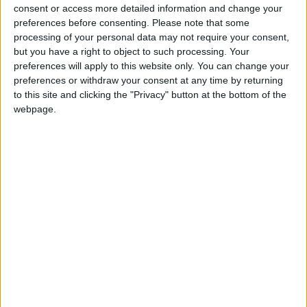
consent or access more detailed information and change your
Gouveia, que será o palco para a abertura das
preferences before consenting.
Please note that some
festividades, numa manhã em que será servida uma
processing of your personal data may not require your consent,
Feijoada do Entrudo.
but you have a right to object to such processing. Your
preferences will apply to this website only. You can change your
preferences or withdraw your consent at any time by returning
Os festejos prosseguem no dia 17 de fevereiro (sexta-
to this site and clicking the "Privacy" button at the bottom of the
feira) com o Desfile Pedagógico, organizado pelo
webpage.
Instituto de Gouveia – Escola Profissional de Gouveia,
que irá iniciar o seu percurso no Jardim Lopes da Costa
até à Praça Alípio de Melo, este ano subordinado ao tema
“O Universo das Histórias de Encantar para o Planeta
Preservar”. Ainda nessa noite, terá lugar o primeiro Baile
de Carnaval no espaço da Ex Bellino&Bellino.
No sábado, dia 18, a tarde é dedicada às crianças, com a
apresentação de uma peça de teatro e um Concurso de
Máscaras Infantil, que irá decorrer no Mercado Municipal
de Gouveia. O concurso de disfarces irá integrar o