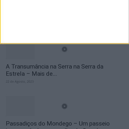
Branca e Majestosa: a Serra da Estrela está
imperdível!
25 de Março, 2025
A Transumância na Serra na Serra da
Estrela – Mais de...
22 de Agosto, 2023
Passadiços do Mondego – Um passeio