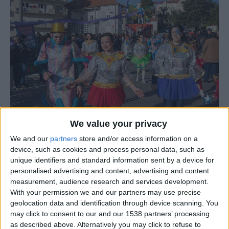
We value your privacy
O Carnaval da Serra, em Gouveia, vai decorrer de 17 a 21
We and our
partners
store and/or access information on a
de fevereiro, com muita animação e atividades
device, such as cookies and process personal data, such as
carnavalescas que irão atrair os foliões a viver a festa do
unique identifiers and standard information sent by a device for
personalised advertising and content, advertising and content
carnaval ao máximo, com bastante alegria e euforia.
measurement, audience research and services development.
With your permission we and our partners may use precise
Os festejos carnavalescos terão início no dia 16 de
geolocation data and identification through device scanning. You
fevereiro (quinta-feira), com o Carnaval no Mercado a
may click to consent to our and our 1538 partners’ processing
as described above. Alternatively you may click to refuse to
encher de animação o espaço do Mercado Municipal de