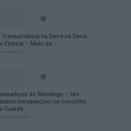
 Transumância na Serra na Serra
a Estrela – Mais de...
 de Agosto, 2023
assadiços do Mondego – Um
asseio inesquecível no concelho
a Guarda
 de Novembro, 2022