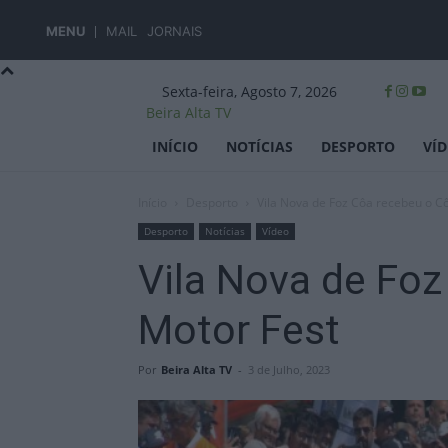
MENU
MAIL
JORNAIS
Sexta-feira, Agosto 7, 2026
Beira Alta TV
INÍCIO
NOTÍCIAS
DESPORTO
VÍ
Início
Desporto
Vila Nova de Foz Côa recebeu o C
Desporto
Notícias
Vídeo
Vila Nova de Fo
Motor Fest
Por
Beira Alta TV
-
3 de Julho, 2023