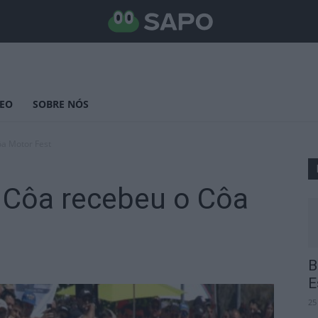
DEO
SOBRE NÓS
ôa Motor Fest
z Côa recebeu o Côa
B
E
25