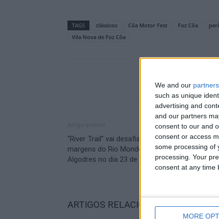
TAGS
clássicos
Côa Motor Fest
Foz Côa
per
Vila Nova de Foz Côa
We and our
partners
such as unique ident
advertising and con
and our partners may
Artigo anterior
consent to our and o
consent or access m
“River Trail” vai desafiar os atletas a percorrer
some processing of y
margens do Rio Mondego em Fornos de
processing. Your pre
Algodres no dia 23 de julho
consent at any time b
ARTIGOS RELACIONADOS
Mais do a
MORE OPT