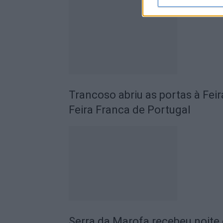
Trancoso abriu as portas à Fei
Feira Franca de Portugal
Serra da Marofa recebeu noite