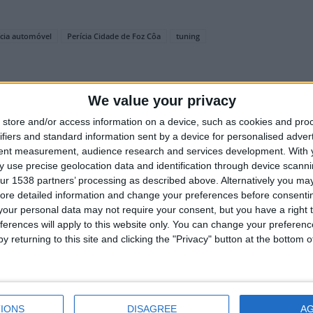
ícia automóvel
Perícia Cidade de Foz Côa
tuning
We value your privacy
store and/or access information on a device, such as cookies and pro
ifiers and standard information sent by a device for personalised adver
tent measurement, audience research and services development.
With 
 use precise geolocation data and identification through device scanni
Próximo artigo
ur 1538 partners’ processing as described above. Alternatively you may 
ore detailed information and change your preferences before consenti
 as
Plogging na Torre: Caminhada com recolha de
our personal data may not require your consent, but you have a right t
lixo na Serra da Estrela no próximo sábado
ferences will apply to this website only. You can change your preferen
y returning to this site and clicking the "Privacy" button at the bottom
utor
IONS
DISAGREE
A