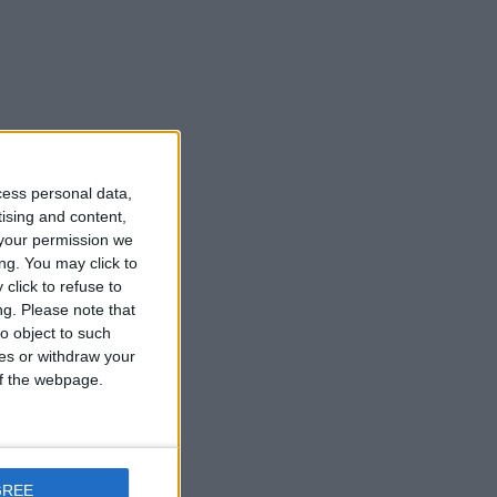
cess personal data,
tising and content,
your permission we
ng. You may click to
click to refuse to
ng.
Please note that
o object to such
ces or withdraw your
 of the webpage.
GREE