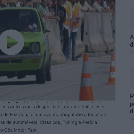
A
d
Play
22
P
Video
p
icos outros mais desportivos, durante dois dias o
d
 de Foz Côa, foi um evento obrigatório a todos os
11
as de automóveis. Clássicos, Tuning e Perícia
o Côa Motor Fest.