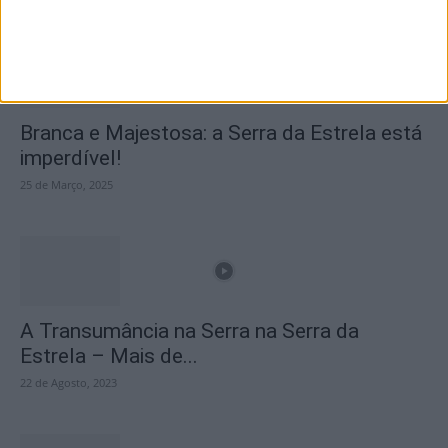
Branca e Majestosa: a Serra da Estrela está
imperdível!
25 de Março, 2025
A Transumância na Serra na Serra da
Estrela – Mais de...
22 de Agosto, 2023