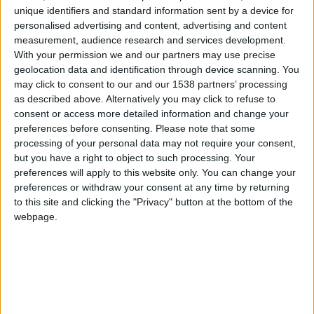
trazendo um formato único que celebra a natureza, a
unique identifiers and standard information sent by a device for
grandeza das montanhas e a cultura vibrante associada a
personalised advertising and content, advertising and content
estas magníficas paisagens. Reunindo entusiastas da
measurement, audience research and services development.
natureza, amantes do ar livre e da vida, o festival visa
With your permission we and our partners may use precise
geolocation data and identification through device scanning. You
proporcionar experiências autênticas e memoráveis.
may click to consent to our and our 1538 partners’ processing
as described above. Alternatively you may click to refuse to
Este evento inovador, que marca a sua 1ª Edição, convida
consent or access more detailed information and change your
todos os amantes da montanha a participar de uma
preferences before consenting.
Please note that some
processing of your personal data may not require your consent,
experiência única na montanha de Portugal, a Serra da
but you have a right to object to such processing. Your
Estrela, entre os dias 22 a 24 de setembro.
preferences will apply to this website only. You can change your
preferences or withdraw your consent at any time by returning
Durante os três dias do Festival da Montanha, os
to this site and clicking the "Privacy" button at the bottom of the
webpage.
participantes têm a oportunidade de se envolver numa
ampla variedade de atividades, não competitivas, como
Caminhadas, BTT e e-bike Escalada, Trail Running, Stand
Up Paddle, Parapente e outros desportos de montanha,
mas também, yoga e meditação, palestras e workshops,
observação astronómica, cinema ao ar livre e fotografia,