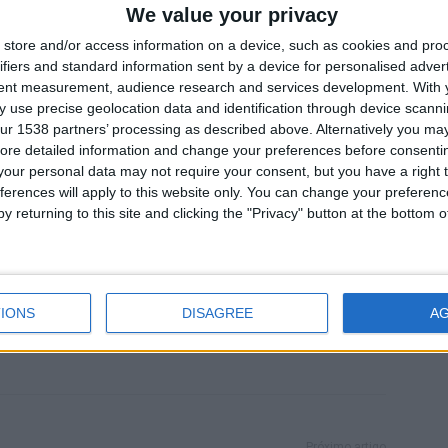
We value your privacy
s.
store and/or access information on a device, such as cookies and pro
ifiers and standard information sent by a device for personalised adver
uma mulher de 49 anos e os factos foram comunicados
tent measurement, audience research and services development.
With 
 use precise geolocation data and identification through device scanni
ur 1538 partners’ processing as described above. Alternatively you may 
o objetivo principal deste tipo de ações é garantir o
ore detailed information and change your preferences before consenti
our personal data may not require your consent, but you have a right t
dustrial, visando essencialmente o combate à
ferences will apply to this website only. You can change your preferen
a de artigos contrafeitos.
y returning to this site and clicking the "Privacy" button at the bottom
IONS
DISAGREE
A
Próximo artigo