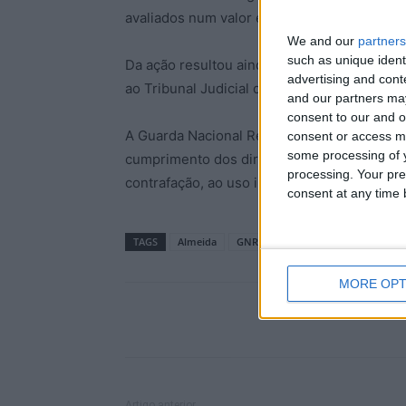
avaliados num valor estimado de 1 450 euro
We and our
partners
such as unique ident
Da ação resultou ainda a identificação de 
advertising and con
ao Tribunal Judicial de Almeida.
and our partners may
consent to our and o
A Guarda Nacional Republicana relembra que 
consent or access m
some processing of y
cumprimento dos direitos de propriedade in
processing. Your pre
contrafação, ao uso ilegal de marca e à vend
consent at any time b
TAGS
Almeida
GNR
Vilar Formoso
MORE OPT
Artigo anterior