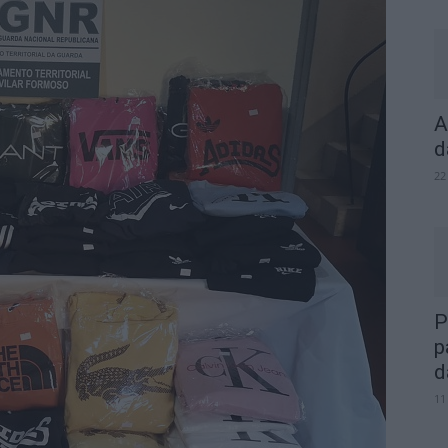
A
d
22
P
p
d
11