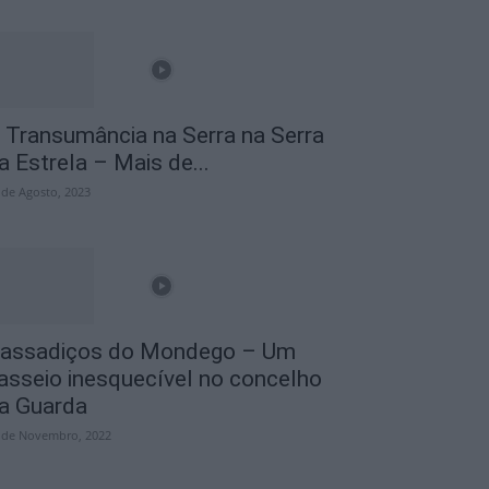
 Transumância na Serra na Serra
a Estrela – Mais de...
 de Agosto, 2023
assadiços do Mondego – Um
asseio inesquecível no concelho
a Guarda
 de Novembro, 2022