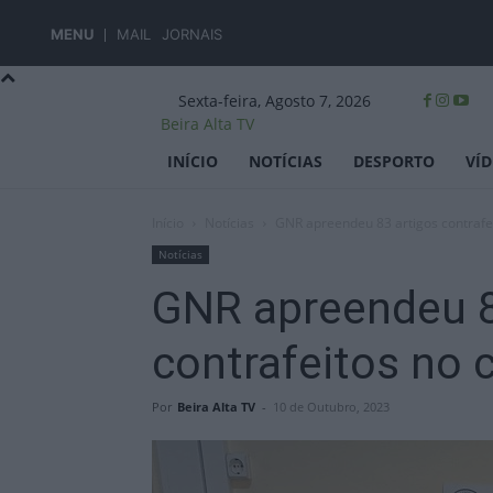
MENU
MAIL
JORNAIS
Sexta-feira, Agosto 7, 2026
Beira Alta TV
INÍCIO
NOTÍCIAS
DESPORTO
VÍ
Início
Notícias
GNR apreendeu 83 artigos contrafe
Notícias
GNR apreendeu 8
contrafeitos no 
Por
Beira Alta TV
-
10 de Outubro, 2023