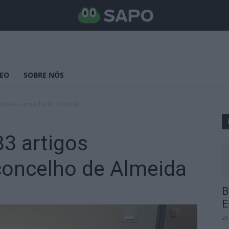
DEO
SOBRE NÓS
itos no concelho de Almeida
3 artigos
concelho de Almeida
B
E
25