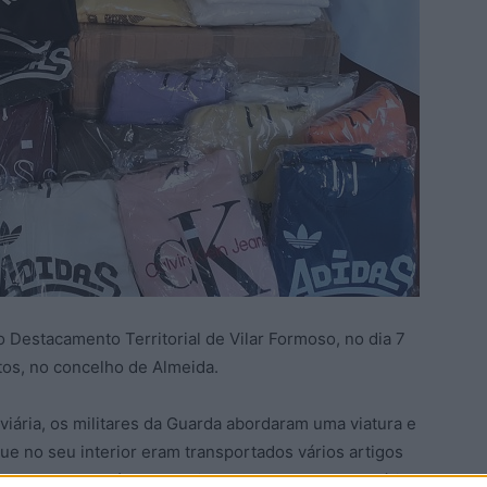
 Destacamento Territorial de Vilar Formoso, no dia 7
tos, no concelho de Almeida.
viária, os militares da Guarda abordaram uma viatura e
que no seu interior eram transportados vários artigos
al, procedeu-se à apreensão de 83 peças de vestuário,