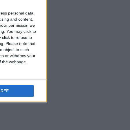
cess personal data,
tising and content,
your permission we
ng. You may click to
click to refuse to
ng.
Please note that
o object to such
ces or withdraw your
 of the webpage.
GREE