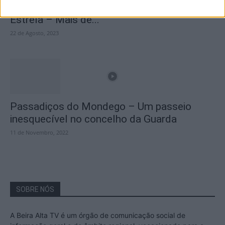
A Transumância na Serra na Serra da
Estrela – Mais de...
22 de Agosto, 2023
Passadiços do Mondego – Um passeio
inesquecível no concelho da Guarda
11 de Novembro, 2022
SOBRE NÓS
A Beira Alta TV é um órgão de comunicação social de