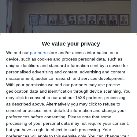
We value your privacy
We and our
partners
store and/or access information on a
device, such as cookies and process personal data, such as
unique identifiers and standard information sent by a device for
personalised advertising and content, advertising and content
measurement, audience research and services development.
With your permission we and our partners may use precise
geolocation data and identification through device scanning. You
may click to consent to our and our 1538 partners’ processing
A Associação Humanitária dos Bombeiros Voluntários de
as described above. Alternatively you may click to refuse to
Celorico da Beira foi reforçada com mais uma Equipa de
consent or access more detailed information and change your
Intervenção Permanente, com 5 novos elementos,
preferences before consenting.
Please note that some
processing of your personal data may not require your consent,
cobrindo mais 8 horas diárias e que se revela uma mais-
but you have a right to object to such processing. Your
valia, ao intervir com melhor prontidão, eficácia e
preferences will apply to this website only. You can change your