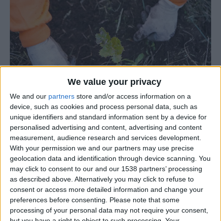
We value your privacy
We and our
partners
store and/or access information on a
device, such as cookies and process personal data, such as
unique identifiers and standard information sent by a device for
personalised advertising and content, advertising and content
Nos dias 16 e 22 de fevereiro, a Comunidade
measurement, audience research and services development.
Intermunicipal das Beiras e Serra da Estrela (CIMBSE),
With your permission we and our partners may use precise
em colaboração com os respetivos municípios, realizará
geolocation data and identification through device scanning. You
uma ação de reflorestação de 1.600 espécies autóctones
may click to consent to our and our 1538 partners’ processing
como carvalho negral, carvalho alvarinho e azinheira
as described above. Alternatively you may click to refuse to
consent or access more detailed information and change your
entre outras. Cada árvore está associada a um padrinho
preferences before consenting.
Please note that some
ou madrinha que a apadrinhou através da ação Verde
processing of your personal data may not require your consent,
Puro promovida em 2023, durante a realização da BTL –
but you have a right to object to such processing. Your