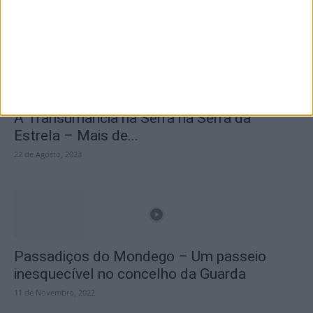
25 de Março, 2025
A Transumância na Serra na Serra da
Estrela – Mais de...
22 de Agosto, 2023
Passadiços do Mondego – Um passeio
inesquecível no concelho da Guarda
11 de Novembro, 2022