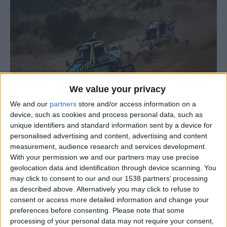
We value your privacy
We and our
partners
store and/or access information on a
device, such as cookies and process personal data, such as
unique identifiers and standard information sent by a device for
personalised advertising and content, advertising and content
Foto: José Manuel Costa
measurement, audience research and services development.
With your permission we and our partners may use precise
Após um longo hiato de 14 anos, Vila Nova de Foz Côa,
geolocation data and identification through device scanning. You
volta a estar na senda competições internacionais do
may click to consent to our and our 1538 partners’ processing
desporto automóvel, com o possível regresso a Portugal
as described above. Alternatively you may click to refuse to
consent or access more detailed information and change your
do Euro AX e Euro Cross Car a partir de 2025,
preferences before consenting.
Please note that some
aguardando ainda decisões finais por parte da FIA
processing of your personal data may not require your consent,