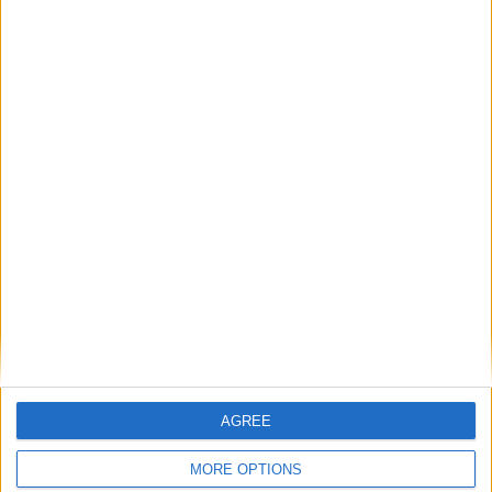
Guarda celebra 825º aniversário com as inaugurações do
Pavilhão Desportivo da Sé e Campo de Tiro da GNR
Próximo artigo
“Terra Natal” está de volta: A Magia do Natal invade Figueira
de Castelo Rodrigo
ARTIGOS RELACIONADOS
Mais do autor
AGREE
MORE OPTIONS