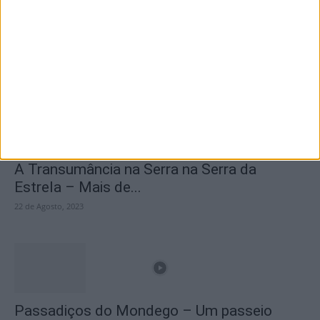
Branca e Majestosa: a Serra da Estrela está
imperdível!
25 de Março, 2025
A Transumância na Serra na Serra da
Estrela – Mais de...
22 de Agosto, 2023
Passadiços do Mondego – Um passeio