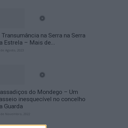
 Transumância na Serra na Serra
a Estrela – Mais de...
 de Agosto, 2023
assadiços do Mondego – Um
asseio inesquecível no concelho
a Guarda
 de Novembro, 2022