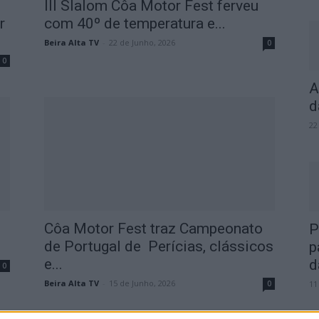
III Slalom Côa Motor Fest ferveu
r
com 40º de temperatura e...
Beira Alta TV
-
22 de Junho, 2026
0
0
A
d
22
Côa Motor Fest traz Campeonato
P
de Portugal de Perícias, clássicos
p
e...
d
0
Beira Alta TV
-
15 de Junho, 2026
0
11