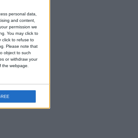
cess personal data,
tising and content,
your permission we
ng. You may click to
click to refuse to
ng.
Please note that
o object to such
ces or withdraw your
 of the webpage.
GREE