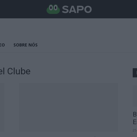
EO
SOBRE NÓS
l Clube
B
E
25