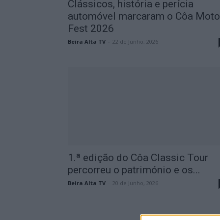
Clássicos, história e perícia
automóvel marcaram o Côa Moto
Fest 2026
Beira Alta TV
-
22 de Junho, 2026
1.ª edição do Côa Classic Tour
percorreu o património e os...
Beira Alta TV
-
20 de Junho, 2026