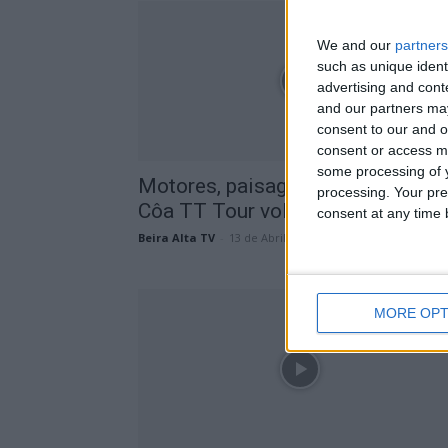
We and our
partners
such as unique ident
advertising and con
and our partners may
consent to our and o
consent or access m
some processing of y
Motores, paisagem e tradição: F
processing. Your pre
Côa TT Tour voltou a acelerar...
consent at any time b
Beira Alta TV
-
13 de Abril, 2026
MORE OPT