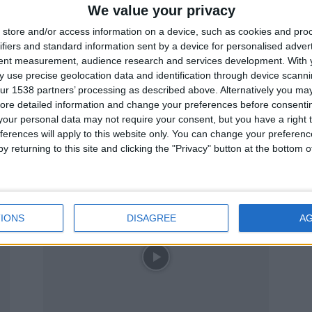
We value your privacy
store and/or access information on a device, such as cookies and pro
ifiers and standard information sent by a device for personalised adver
tent measurement, audience research and services development.
With 
 use precise geolocation data and identification through device scanni
ur 1538 partners’ processing as described above. Alternatively you may 
ore detailed information and change your preferences before consenti
our personal data may not require your consent, but you have a right t
oz
Aventura sobre rodas regressa ao
ferences will apply to this website only. You can change your preferen
Douro: VII Foz Côa TT Tour...
y returning to this site and clicking the "Privacy" button at the bottom
Beira Alta TV
-
12 de Março, 2026
0
0
IONS
DISAGREE
A