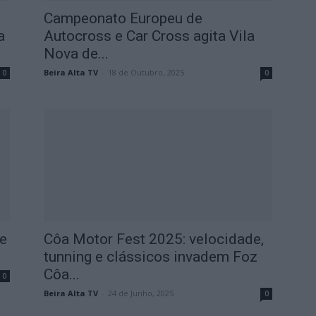
Campeonato Europeu de
a
Autocross e Car Cross agita Vila
Nova de...
Beira Alta TV
-
18 de Outubro, 2025
0
0
de
Côa Motor Fest 2025: velocidade,
tunning e clássicos invadem Foz
Côa...
0
Beira Alta TV
-
24 de Junho, 2025
0