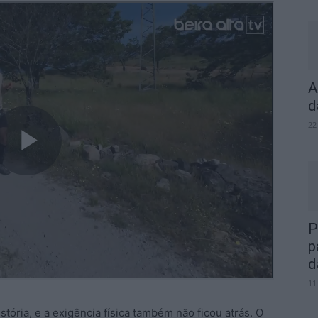
A
d
22
P
p
d
11
tória, e a exigência física também não ficou atrás. O