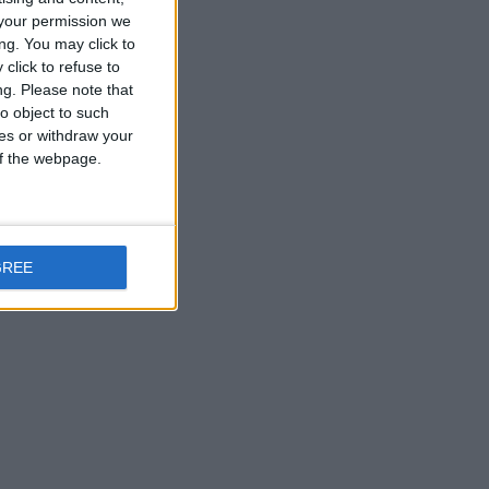
your permission we
ng. You may click to
click to refuse to
ng.
Please note that
o object to such
ces or withdraw your
 of the webpage.
GREE