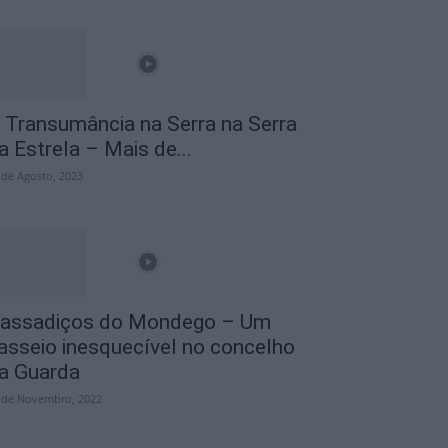
 Transumância na Serra na Serra
a Estrela – Mais de...
 de Agosto, 2023
assadiços do Mondego – Um
asseio inesquecível no concelho
a Guarda
 de Novembro, 2022