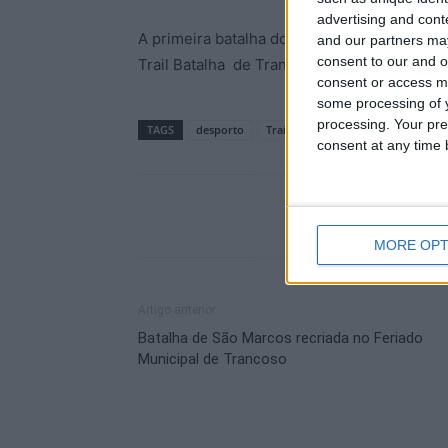
advertising and con
A primeira batalha do Trail está ganha, deix
and our partners may
consent to our and o
Trail Batalha de Trancoso encontraram um te
consent or access m
some processing of y
processing. Your pre
TAGS
desporto
Trail
Trail Batalha de Trancoso
consent at any time b
MORE OPT
Artigo anterior
Batalha de São Marcos recriada no Feriado
Municipal de Trancoso