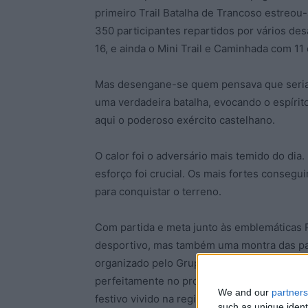
primeiro Trail Batalha de Trancoso estreo
350 participantes repartidos por vários desa
16, e ainda o Mini Trail e Caminhada com 11
Mas desengane-se quem pensava que seria u
uma verdadeira batalha, evocando o espírit
aqui o poderoso exército castelhano.
O calor foi o adversário mais temido do dia
esforço foi crucial. Os mais fortes consegu
para conquistar o terreno.
Com partida e meta junto às emblemáticas P
desportivo, mas também uma montra das pai
organizado pelo Grupo Desportivo de Tranc
perfeitamente no programa oficial das come
We and our
partners
festivo vivido na região.
such as unique ident