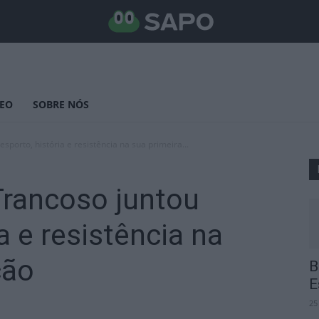
DEO
SOBRE NÓS
sporto, história e resistência na sua primeira...
 Trancoso juntou
a e resistência na
ção
B
E
25