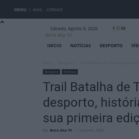
MENU
MAIL
JORNAIS
Sábado, Agosto 8, 2026
Beira Alta TV
INÍCIO
NOTÍCIAS
DESPORTO
VÍ
Início
Desporto
Trail Batalha de Trancoso juntou de
Desporto
Notícias
Trail Batalha de
desporto, históri
sua primeira edi
Por
Beira Alta TV
-
1 de Junho, 2026