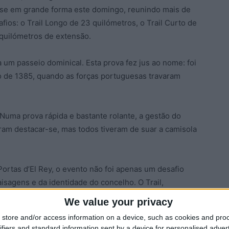
u-se em grande forma este domingo, reunindo mais de
fios: o Trail Longo de 23 quilómetros, o Trail Curto de
 quilómetros de extensão.
m passeio dominical. Esta prova fez jus ao nome: foi
o de 1385, quando as forças portuguesas travaram
. Numa prova rápida e bastante rolante, a gestão do
iram destacar-se, mas todos tiveram de suar a camisola
ortas d’El Rey, o evento não foi apenas um desafio
sagens e da identidade do concelho. O Trail,
oso em parceria com o Município, integrou-se
We value your privacy
morações do Feriado Municipal, reforçando o espírito
store and/or access information on a device, such as cookies and pro
ifiers and standard information sent by a device for personalised adver