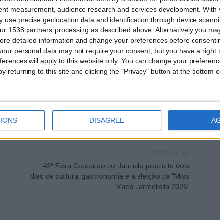
tent measurement, audience research and services development.
With 
ando a certeza de que o desporto, a história e o selo
 use precise geolocation data and identification through device scanni
ur 1538 partners’ processing as described above. Alternatively you may 
rreno fértil para continuar a crescer.
ore detailed information and change your preferences before consenti
our personal data may not require your consent, but you have a right t
ferences will apply to this website only. You can change your preferen
Trail Running
Trancoso
y returning to this site and clicking the "Privacy" button at the bottom
IONS
DISAGREE
A
Próximo artigo
42ª Feira Concurso do Jarmelo promete dois
dias de cultura, gastronomia e a eleição da “Miss
Vaca Jarmelista 2026”