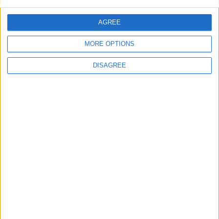
AGREE
MORE OPTIONS
DISAGREE
Incêndio em Pêra do Moço (Guarda) alastra
e já está às...
Beira Alta TV
-
15 de Agosto, 2025
0