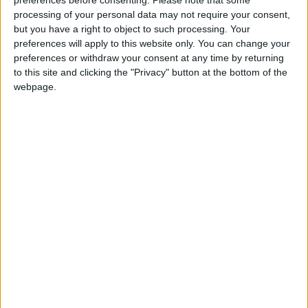
preferences before consenting.
Please note that some
processing of your personal data may not require your consent,
but you have a right to object to such processing. Your
preferences will apply to this website only. You can change your
preferences or withdraw your consent at any time by returning
to this site and clicking the "Privacy" button at the bottom of the
Bombeiros Voluntários de Vila Franca das
webpage.
Naves reforça meios com nova...
Beira Alta TV
-
4 de Janeiro, 2026
0
Trilhos dos Heróis – Sunset Trail estreou
em Vila Franca das...