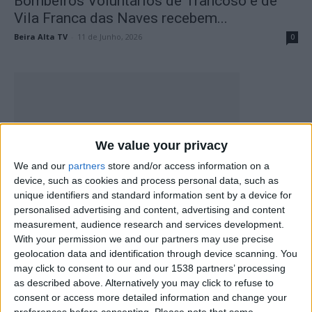
Bombeiros Voluntários de Trancoso e de
Vila Franca das Naves recebem...
Beira Alta TV
-
11 de Junho, 2026
0
We value your privacy
We and our
partners
store and/or access information on a
device, such as cookies and process personal data, such as
unique identifiers and standard information sent by a device for
Vila Franca das Naves prepara Carnaval
personalised advertising and content, advertising and content
irreverente com sátira, prémios e...
measurement, audience research and services development.
Beira Alta TV
-
6 de Fevereiro, 2026
0
With your permission we and our partners may use precise
geolocation data and identification through device scanning. You
may click to consent to our and our 1538 partners’ processing
as described above. Alternatively you may click to refuse to
consent or access more detailed information and change your