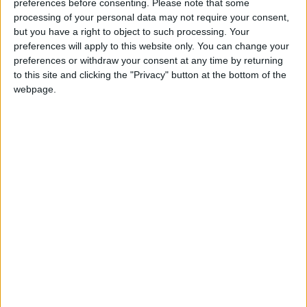
preferences before consenting.
Please note that some
processing of your personal data may not require your consent,
but you have a right to object to such processing. Your
preferences will apply to this website only. You can change your
preferences or withdraw your consent at any time by returning
to this site and clicking the "Privacy" button at the bottom of the
Manteigas promove caminhada solidária e
webpage.
angaria 1.400 euros no âmbito da...
Beira Alta TV
-
11 de Abril, 2026
0
Bombeiros Voluntários de Fornos de
Algodres lançam campanha para adquirir