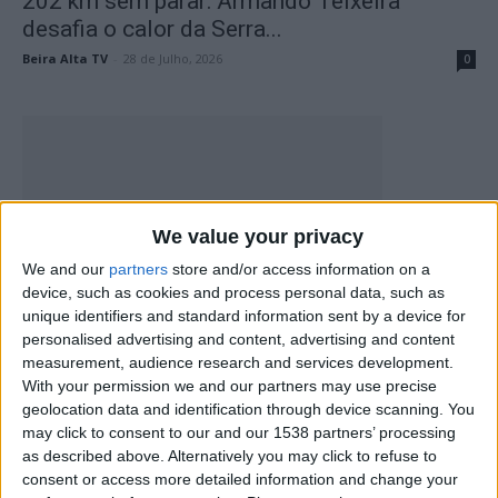
202 km sem parar: Armando Teixeira
desafia o calor da Serra...
Beira Alta TV
-
28 de Julho, 2026
0
We value your privacy
We and our
partners
store and/or access information on a
device, such as cookies and process personal data, such as
unique identifiers and standard information sent by a device for
Município de Foz Côa reforça apoio às
personalised advertising and content, advertising and content
IPSS com protocolos para...
measurement, audience research and services development.
Beira Alta TV
-
3 de Julho, 2026
0
With your permission we and our partners may use precise
geolocation data and identification through device scanning. You
may click to consent to our and our 1538 partners’ processing
as described above. Alternatively you may click to refuse to
consent or access more detailed information and change your