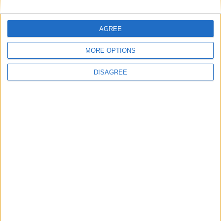
Beira Alta TV
-
20 de Agosto, 2025
0
AGREE
MORE OPTIONS
DISAGREE
Celorico da Beira recebe 12º Passeio de
BTT e Caminhada dos...
Beira Alta TV
-
7 de Junho, 2025
0