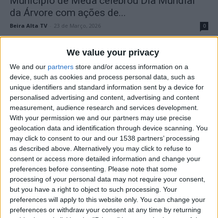
Município de Mêda celebrou Dia Mundial
da Árvore com ações de...
Beira Alta TV
-
23 de Março, 2026
0
We value your privacy
We and our
partners
store and/or access information on a
device, such as cookies and process personal data, such as
unique identifiers and standard information sent by a device for
personalised advertising and content, advertising and content
measurement, audience research and services development.
With your permission we and our partners may use precise
geolocation data and identification through device scanning. You
may click to consent to our and our 1538 partners’ processing
Município de Trancoso assinalou Dia da
as described above. Alternatively you may click to refuse to
Árvore com ação de reflorestação...
consent or access more detailed information and change your
Beira Alta TV
-
21 de Março, 2026
0
preferences before consenting.
Please note that some
processing of your personal data may not require your consent,
but you have a right to object to such processing. Your
preferences will apply to this website only. You can change your
preferences or withdraw your consent at any time by returning