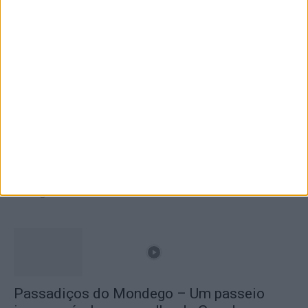
Branca e Majestosa: a Serra da Estrela está
imperdível!
25 de Março, 2025
A Transumância na Serra na Serra da
Estrela – Mais de...
22 de Agosto, 2023
Passadiços do Mondego – Um passeio