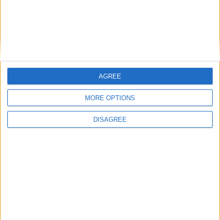
Por um Curral do Negro mais verde –
Voluntários ajudam a...
Beira Alta TV
-
4 de Fevereiro, 2023
0
AGREE
MORE OPTIONS
DISAGREE
Ação de reflorestação em Manteigas
envolveu voluntários de várias entidades e...
Beira Alta TV
-
12 de Janeiro, 2023
0