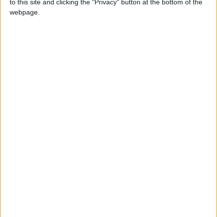
to this site and clicking the "Privacy" button at the bottom of the
webpage.
Projeto “Guarda a Crescer” arranca este
sábado com ação de reflorestação...
Beira Alta TV
-
21 de Outubro, 2025
0
Folgosinho vai receber 439 árvores na
primeira ação do Projeto Cuida...