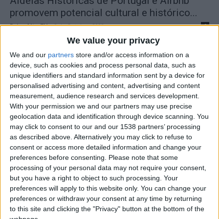
Aldeias Históricas de Portugal e Airbnb
promovem potencial cultural e histórico...
Beira Alta TV
-
2 de Outubro, 2023
0
We value your privacy
We and our
partners
store and/or access information on a
device, such as cookies and process personal data, such as
unique identifiers and standard information sent by a device for
personalised advertising and content, advertising and content
measurement, audience research and services development.
With your permission we and our partners may use precise
geolocation data and identification through device scanning. You
may click to consent to our and our 1538 partners’ processing
as described above. Alternatively you may click to refuse to
Aldeia Histórica de Sortelha regressa ao
consent or access more detailed information and change your
passado com “Muralhas com História”
preferences before consenting.
Please note that some
Beira Alta TV
-
12 de Setembro, 2023
0
processing of your personal data may not require your consent,
but you have a right to object to such processing. Your
preferences will apply to this website only. You can change your
preferences or withdraw your consent at any time by returning
to this site and clicking the "Privacy" button at the bottom of the