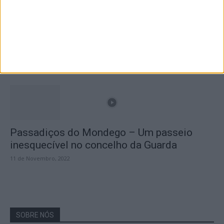
A Transumância na Serra na Serra da
Estrela – Mais de...
22 de Agosto, 2023
Passadiços do Mondego – Um passeio
inesquecível no concelho da Guarda
11 de Novembro, 2022
SOBRE NÓS