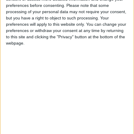
evento promete dois dias de celebração gastronómica,
preferences before consenting.
Please note that some
animação e tradição, convidando toda a comunidade e
processing of your personal data may not require your consent,
visitantes a saborear o outono em ambiente de convívio e
but you have a right to object to such processing. Your
festa.
preferences will apply to this website only. You can change your
preferences or withdraw your consent at any time by returning
to this site and clicking the "Privacy" button at the bottom of the
O festival arranca no sábado, dia 8, com uma Caminhada
webpage.
Novembro Azul às 9h00, incentivando hábitos saudáveis
e momentos de partilha entre participantes. À tarde e
início da noite, o aroma das castanhas assadas ganha
lugar com um magusto comunitário, seguido de animação
musical protagonizada pelo Grupo de Concertinas
“Estrela Aprendiz”. Para fechar o dia com brilho, está
previsto um espetáculo de pirotecnia, prometendo
encantar todos os presentes.
No domingo, dia 9, a tradição e identidade local ganham
destaque logo pela manhã, com a Feira e Cultura de S.
Paio, onde artesãos, produtores e expositores regionais