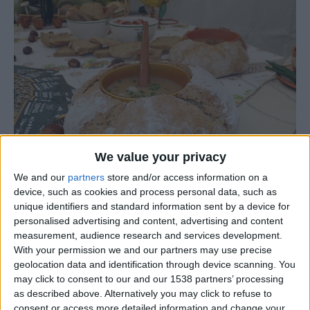
We value your privacy
We and our
partners
store and/or access information on a
device, such as cookies and process personal data, such as
No próximo fim de semana, 8 e 9 de novembro, a
unique identifiers and standard information sent by a device for
personalised advertising and content, advertising and content
freguesia de São Paio, no concelho de Gouveia, volta a
measurement, audience research and services development.
ser o ponto de encontro dos sabores mais autênticos da
With your permission we and our partners may use precise
Serra da Estrela com a realização do 24º Festival de
geolocation data and identification through device scanning. You
Sopas da Serra da Estrela, na Adega Casa Américo.
may click to consent to our and our 1538 partners’ processing
Promovido pela Junta de Freguesia de São Paio, o
as described above. Alternatively you may click to refuse to
consent or access more detailed information and change your