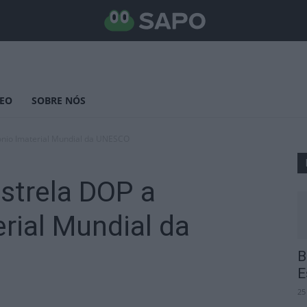
DEO
SOBRE NÓS
mónio Imaterial Mundial da UNESCO
Estrela DOP a
rial Mundial da
B
E
25