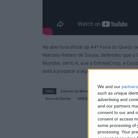
Na abertura oficial da 44ª Feira do Queijo d
Marcelo Rebelo de Sousa, defendeu que o Q
Mundial, certo é, que a EstrelaCoop, a Coop
está a preparar a algum tempo a candidatur
We and our
partners
TAGS
Celorico da Beira
património imaterial
Q
such as unique ident
Serra da Estrela
UNESCO
advertising and con
and our partners may
consent to our and o
consent or access m
some processing of y
processing. Your pre