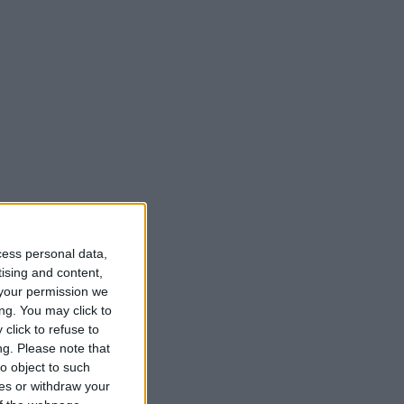
cess personal data,
tising and content,
your permission we
ng. You may click to
click to refuse to
ng.
Please note that
o object to such
ces or withdraw your