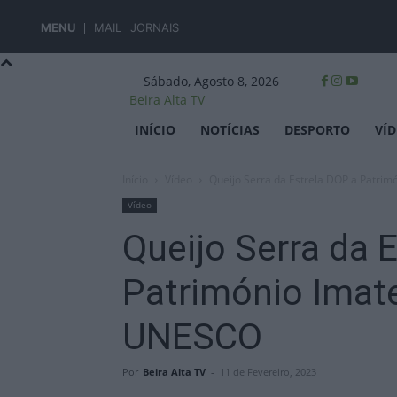
MENU
MAIL
JORNAIS
Sábado, Agosto 8, 2026
Beira Alta TV
INÍCIO
NOTÍCIAS
DESPORTO
VÍ
Início
Vídeo
Queijo Serra da Estrela DOP a Patri
Vídeo
Queijo Serra da 
Património Imate
UNESCO
Por
Beira Alta TV
-
11 de Fevereiro, 2023