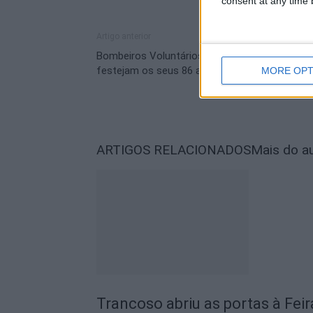
consent at any time b
Artigo anterior
Bombeiros Voluntários de Celorico da Beira
festejam os seus 86 anos de vida este domin
MORE OPT
ARTIGOS RELACIONADOS
Mais do a
Trancoso abriu as portas à Fei