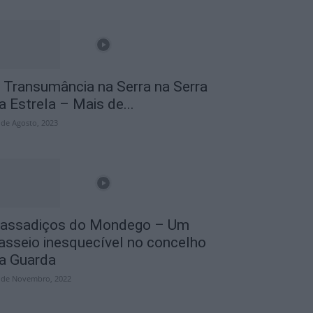
 Transumância na Serra na Serra
a Estrela – Mais de...
 de Agosto, 2023
assadiços do Mondego – Um
asseio inesquecível no concelho
a Guarda
 de Novembro, 2022