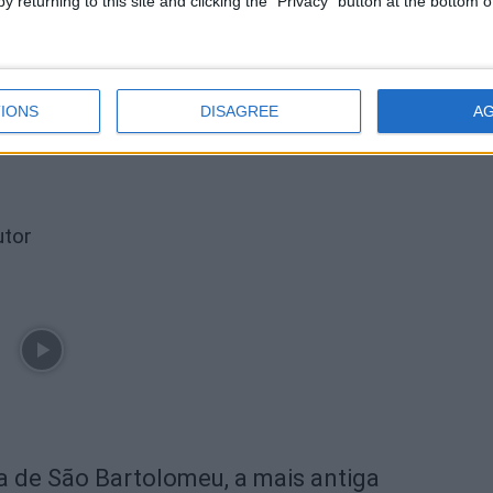
y returning to this site and clicking the "Privacy" button at the bottom
Próximo artigo
Bombeiros Voluntários de Celorico da Beira
go
recebem promessa de novo quartel no seu 86º
IONS
DISAGREE
A
aniversário
utor
ra de São Bartolomeu, a mais antiga