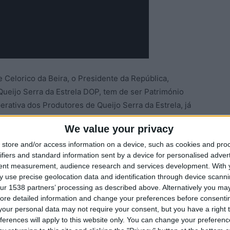
e Celorico da Beira, o Presidente da República,
ueijo Serra da Estrela DOP, tem de ser Património
erativa dos Produtores de Queijo Serra da Estrela, já
a a Património Imaterial Mundial da UNESCO.
We value your privacy
store and/or access information on a device, such as cookies and pro
ueijo Serra da Estrela
Queijo Serra da Estrela DOP
ifiers and standard information sent by a device for personalised adver
tent measurement, audience research and services development.
With 
 use precise geolocation data and identification through device scanni
ur 1538 partners’ processing as described above. Alternatively you may 
ore detailed information and change your preferences before consenti
our personal data may not require your consent, but you have a right t
ferences will apply to this website only. You can change your preferen