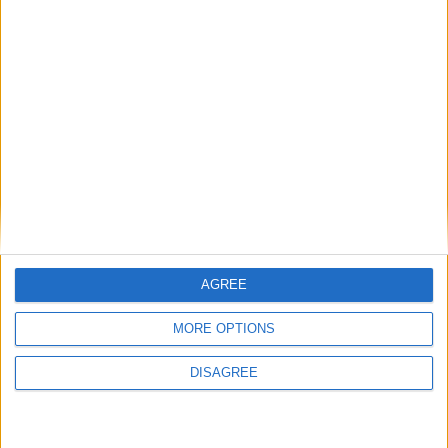
ARTIGOS RELACIONADOS
Mais do autor
Trancoso abriu as portas à Feira de São
AGREE
Bartolomeu, a mais antiga Feira Franca
MORE OPTIONS
de Portugal
DISAGREE