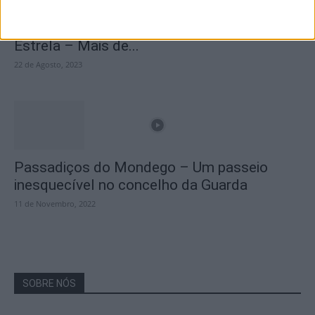
A Transumância na Serra na Serra da
Estrela – Mais de...
22 de Agosto, 2023
Passadiços do Mondego – Um passeio
inesquecível no concelho da Guarda
11 de Novembro, 2022
SOBRE NÓS