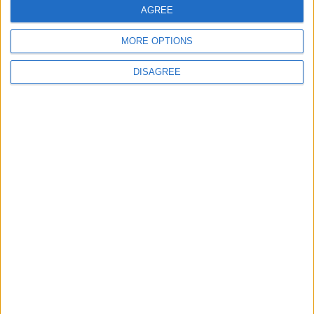
AGREE
MORE OPTIONS
DISAGREE
Serra da Marofa recebeu noite de
observação astronómica e preparou
população para o eclipse solar de 12 de
agosto