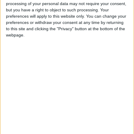
A iniciativa terá início no próximo dia 8 de abril, a partir
processing of your personal data may not require your consent,
das 14h30, abrangendo as localidades de Mogadouro e
but you have a right to object to such processing. Your
Vale da Ribeira. Já no dia 11 de abril, o projeto será
preferences will apply to this website only. You can change your
preferences or withdraw your consent at any time by returning
alargado à Mesquitela e Carvalheda.
to this site and clicking the "Privacy" button at the bottom of the
webpage.
Este projeto piloto tem como principal objetivo reduzir a
quantidade de resíduos enviados para aterro,
promovendo simultaneamente a melhoria do ambiente e
da saúde pública. Para tal, será feita a entrega gratuita à
população de ecobox (balde) e ecobag (miniecoponto),
que permitirão aos munícipes realizar, nas suas
habitações, a separação de resíduos como plástico,
metal, papel, vidro e biorresíduos.
A recolha dos materiais recicláveis será efetuada
semanalmente, às terças e sextas-feiras, em datas
previamente definidas, facilitando a adesão da população
a esta prática sustentável.