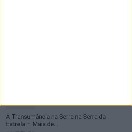
Destaques
Branca e Majestosa: a Serra da Estrela está
imperdível!
25 de Março, 2025
A Transumância na Serra na Serra da
Estrela – Mais de...
22 de Agosto, 2023