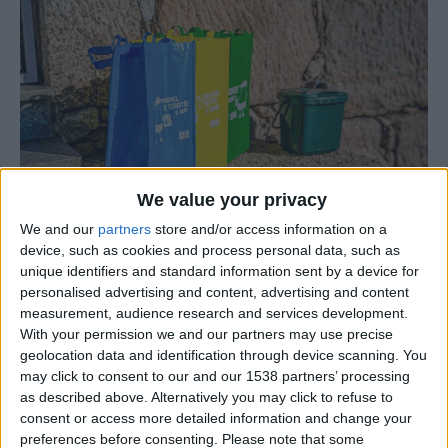
We value your privacy
We and our
partners
store and/or access information on a
device, such as cookies and process personal data, such as
unique identifiers and standard information sent by a device for
personalised advertising and content, advertising and content
O concelho de Celorico da Beira prepara-se para dar
measurement, audience research and services development.
mais um passo importante na promoção da
With your permission we and our partners may use precise
sustentabilidade ambiental com o arranque do projeto
geolocation data and identification through device scanning. You
piloto de recolha seletiva de resíduos recicláveis porta a
may click to consent to our and our 1538 partners’ processing
as described above. Alternatively you may click to refuse to
porta na freguesia da Mesquitela.
consent or access more detailed information and change your
preferences before consenting.
Please note that some