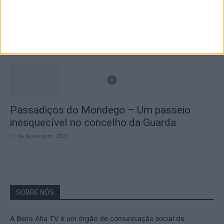
A Transumância na Serra na Serra da
Estrela – Mais de...
22 de Agosto, 2023
Passadiços do Mondego – Um passeio
inesquecível no concelho da Guarda
11 de Novembro, 2022
SOBRE NÓS
A Beira Alta TV é um órgão de comunicação social de