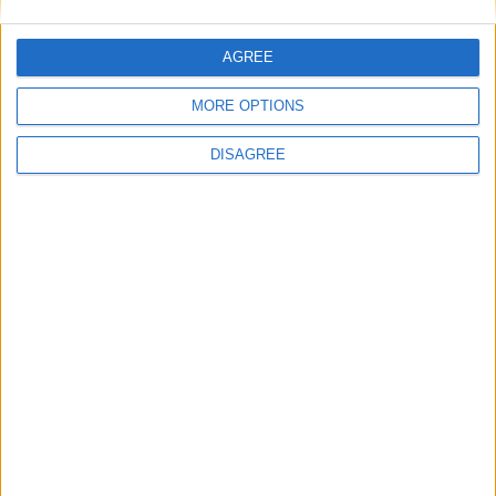
AGREE
MORE OPTIONS
Golpe de mais de 80 mil euros em cobre
DISAGREE
desmantelado pela GNR: quatro ficam
em prisão preventiva
Cerca de 350 crianças participaram em
dia de diversão e aprendizagem com a