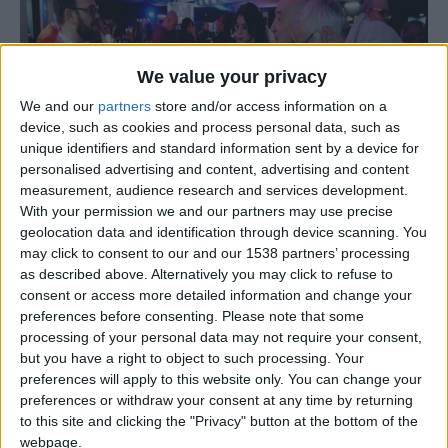
We value your privacy
We and our
partners
store and/or access information on a
device, such as cookies and process personal data, such as
Play
unique identifiers and standard information sent by a device for
personalised advertising and content, advertising and content
measurement, audience research and services development.
With your permission we and our partners may use precise
O vinho é o cabeça de cartaz de um fim de semana de
geolocation data and identification through device scanning. You
festa na cidade de Pinhel. A fama deste néctar é cada vez
may click to consent to our and our 1538 partners’ processing
as described above. Alternatively you may click to refuse to
Vide
mais conhecida e são também cada vez mais os que se
consent or access more detailed information and change your
rendem aos seus encantos. Durante três dias, a cidade
preferences before consenting.
Please note that some
falcão recebe a 8ª edição do “Beira Interior – Vinhos &
processing of your personal data may not require your consent,
Sabores”. Uma oportunidade única para conhecer os
but you have a right to object to such processing. Your
preferences will apply to this website only. You can change your
vinhos e os produtos característicos desta região do
preferences or withdraw your consent at any time by returning
interior do país.
to this site and clicking the "Privacy" button at the bottom of the
webpage.