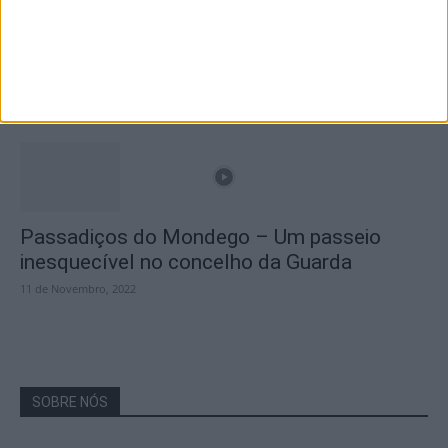
A Transumância na Serra na Serra da
Estrela – Mais de...
22 de Agosto, 2023
Passadiços do Mondego – Um passeio
inesquecível no concelho da Guarda
11 de Novembro, 2022
SOBRE NÓS