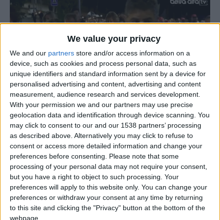
We value your privacy
We and our
partners
store and/or access information on a
Play
device, such as cookies and process personal data, such as
unique identifiers and standard information sent by a device for
personalised advertising and content, advertising and content
measurement, audience research and services development.
With your permission we and our partners may use precise
geolocation data and identification through device scanning. You
É por altura da Feira de São Bartolomeu que a tradicional
may click to consent to our and our 1538 partners’ processing
Festa de Nossa Senhora da Fresta ganha vida em
as described above. Alternatively you may click to refuse to
Vide
Trancoso, um momento de profunda devoção e
consent or access more detailed information and change your
preferences before consenting.
Please note that some
celebração para a comunidade local. Na noite de 14 de
processing of your personal data may not require your consent,
agosto, a cidade de Trancoso foi o palco de uma
but you have a right to object to such processing. Your
impressionante demonstração de fé durante a tradicional
preferences will apply to this website only. You can change your
Procissão das Velas.
preferences or withdraw your consent at any time by returning
to this site and clicking the "Privacy" button at the bottom of the
webpage.