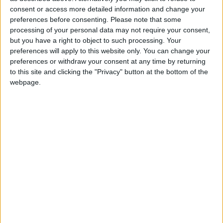
O anúncio dos vencedores foi feito neste sábado, dia 10
consent or access more detailed information and change your
de janeiro, no final do Concerto de Reis, que decorreu no
preferences before consenting.
Please note that some
Centro Cultural de Celorico da Beira. O espetáculo
processing of your personal data may not require your consent,
contou com a atuação de vários grupos musicais do
but you have a right to object to such processing. Your
preferences will apply to this website only. You can change your
concelho, numa tarde inteiramente dedicada à tradição
preferences or withdraw your consent at any time by returning
dos Reis.
to this site and clicking the "Privacy" button at the bottom of the
webpage.
O presépio vencedor criado pela paróquia destacou-se
pela sua originalidade e forte ligação à identidade local.
Construído com materiais do quotidiano, integra também
restos de madeira provenientes de uma habitação que
ardeu, dando-lhes uma nova vida simbólica. A obra
retrata diversos cenários da vivência da freguesia, como
as atividades agrícolas, as cozinhas antigas, o fabrico do
queijo de ovelha e o funcionamento do forno tradicional.
Em segundo lugar ficou a Junta de Freguesia de Prados,
enquanto o terceiro lugar foi atribuído à União das