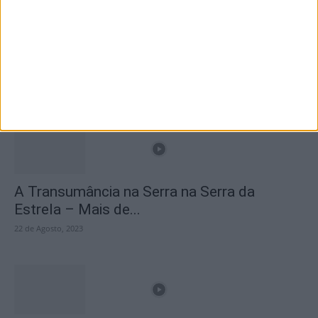
Branca e Majestosa: a Serra da Estrela está
imperdível!
25 de Março, 2025
A Transumância na Serra na Serra da
Estrela – Mais de...
22 de Agosto, 2023