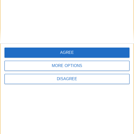
Artigo anterior
AGREE
Rewilding Portugal reforça populações de coelho-bravo nos
distritos da Guarda e Castelo Branco
MORE OPTIONS
DISAGREE
Próximo artigo
Força Especial de Proteção Civil instala máquina de rastos
em Trancoso
ARTIGOS RELACIONADOS
Mais do autor