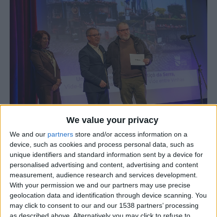
We value your privacy
We and our
partners
store and/or access information on a
O Presépio de Vide Entre Vinhas, da União das
device, such as cookies and process personal data, such as
unique identifiers and standard information sent by a device for
Freguesias de Cortiçô da Serra, Vide-Entre-Vinhas e
personalised advertising and content, advertising and content
Salgueirais, foi o grande vencedor da V Rota dos
measurement, audience research and services development.
Presépios das Freguesias do concelho de Celorico da
With your permission we and our partners may use precise
Beira, edição de 2025.
geolocation data and identification through device scanning. You
may click to consent to our and our 1538 partners’ processing
as described above. Alternatively you may click to refuse to