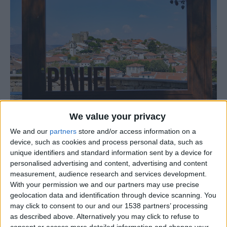
We value your privacy
Em dia de aniversário, a cidade de Pinhel vai receber um
We and our
partners
store and/or access information on a
device, such as cookies and process personal data, such as
presente com particular significado. O equipamento
unique identifiers and standard information sent by a device for
situa-se paredes meias com o Castelo de Pinhel e vem
personalised advertising and content, advertising and content
reforçar o epíteto de “Cidade Falcão” atribuído a Pinhel
measurement, audience research and services development.
com base na “história” (ou lenda?) segundo a qual o
With your permission we and our partners may use precise
geolocation data and identification through device scanning. You
destacamento de Pinhel, presente na Batalha de
may click to consent to our and our 1538 partners’ processing
Aljubarrota (1385), capturou o falcão de estimação de D.
as described above. Alternatively you may click to refuse to
Juan, rei de Castela, tornando-se este no símbolo da