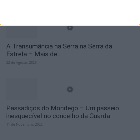
25 de Março, 2025
A Transumância na Serra na Serra da
Estrela – Mais de...
22 de Agosto, 2023
Passadiços do Mondego – Um passeio
inesquecível no concelho da Guarda
11 de Novembro, 2022