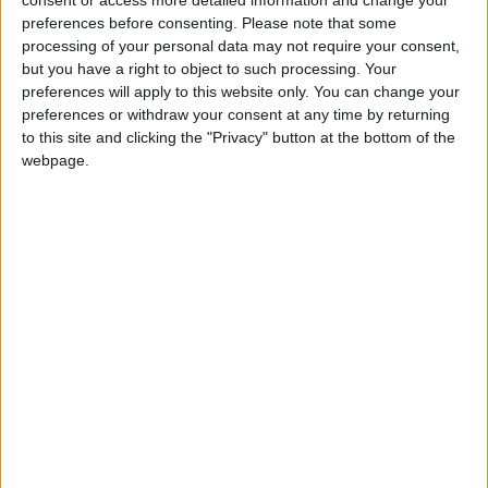
consent or access more detailed information and change your
ousadia e coragem dos pinhelenses que também
preferences before consenting.
Please note that some
processing of your personal data may not require your consent,
mereceram elogios de D. João I, Mestre de Avis,
but you have a right to object to such processing. Your
responsável pela designação “Pinhel Falcão, Guarda-mor
preferences will apply to this website only. You can change your
do Reino e Senhorios de Portugal”.
preferences or withdraw your consent at any time by returning
to this site and clicking the "Privacy" button at the bottom of the
webpage.
Pelas 11 horas, e com a presença de
Pedro Machado,
Secretário de Estado do Turismo
, este equipamento vai
ser inaugurado e pretende ser mais um polo de atração
de visitantes ao concelho e à região.
Integrada no projeto “Ver e Sentir o Falcão”, a Falcoaria é
um equipamento destinado à criação e treino de aves de
rapina, integrado em paisagem natural e envolvido por
espaços verdes, sinónimo de conforto e tranquilidade.
A par dos espaços destinados a acolher as aves
(habitações cobertas e semi-cobertas), o equipamento