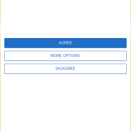
Festas da Cidade da Guarda: Calema
levam milhares ao Parque Urbano do Rio
Diz
AGREE
MORE OPTIONS
DISAGREE
Hotel Turismo da Guarda: será que agora
é de vez?