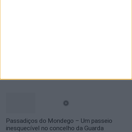
Branca e Majestosa: a Serra da Estrela está
imperdível!
25 de Março, 2025
A Transumância na Serra na Serra da
Estrela – Mais de...
22 de Agosto, 2023
Passadiços do Mondego – Um passeio
inesquecível no concelho da Guarda