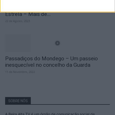
A Transumância na Serra na Serra da
Estrela – Mais de...
22 de Agosto, 2023
Passadiços do Mondego – Um passeio
inesquecível no concelho da Guarda
11 de Novembro, 2022
SOBRE NÓS
A Beira Alta TV é um órgão de comunicação social de