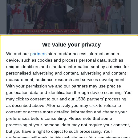
We value your privacy
We and our
partners
store and/or access information on a
Pinhel já abriu as portas ao passado. Durante três dias, a
device, such as cookies and process personal data, such as
“Cidade Falcão” recua no tempo dos reis, cavaleiros e
unique identifiers and standard information sent by a device for
personalised advertising and content, advertising and content
tabernas senhoriais para celebrar, as páginas de ouro da
measurement, audience research and services development.
sua história. Este ano, a Feira Medieval assume uma
With your permission we and our partners may use precise
narrativa ainda mais profunda e imersiva, sob o tema:
“A
geolocation data and identification through device scanning. You
Gratidão de Pinhel a D. João I e o Banquete Real”
.
may click to consent to our and our 1538 partners’ processing
as described above. Alternatively you may click to refuse to
consent or access more detailed information and change your
O ambiente festivo começou nesta sexta-feira com um
preferences before consenting.
Please note that some
grande cortejo repleto de música e cor, que contou com
processing of your personal data may not require your consent,
o envolvimento da comunidade escolar. Um verdadeiro
but you have a right to object to such processing. Your
preferences will apply to this website only. You can change your