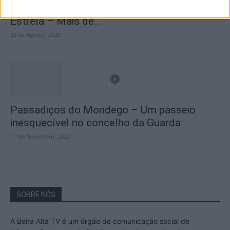
A Transumância na Serra na Serra da
Estrela – Mais de...
22 de Agosto, 2023
Passadiços do Mondego – Um passeio
inesquecível no concelho da Guarda
11 de Novembro, 2022
SOBRE NÓS
A Beira Alta TV é um órgão de comunicação social de