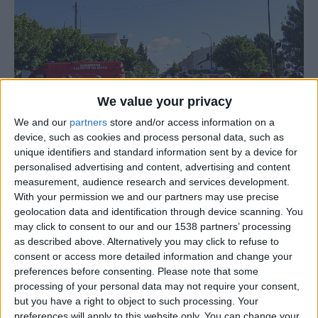
We value your privacy
We and our
partners
store and/or access information on a
device, such as cookies and process personal data, such as
unique identifiers and standard information sent by a device for
personalised advertising and content, advertising and content
measurement, audience research and services development.
Os Bombeiros Voluntários de Celorico da Beira vão
With your permission we and our partners may use precise
geolocation data and identification through device scanning. You
promover no próximo dia 4 de junho, o 10º BTT
may click to consent to our and our 1538 partners’ processing
Bombeiros de Celorico da Beira, a iniciativa tem dois
as described above. Alternatively you may click to refuse to
níveis de dificuldade, um percurso de 25km e outro de
consent or access more detailed information and change your
50km, além de uma caminhada de 10km.
preferences before consenting.
Please note that some
processing of your personal data may not require your consent,
but you have a right to object to such processing. Your
O passeio de carácter não competitivo terá início às 8
preferences will apply to this website only. You can change your