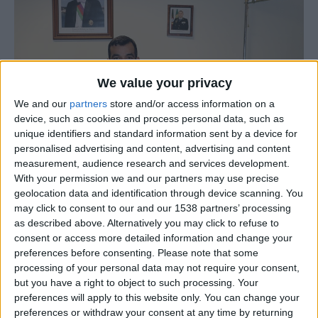
We value your privacy
We and our
partners
store and/or access information on a
device, such as cookies and process personal data, such as
unique identifiers and standard information sent by a device for
personalised advertising and content, advertising and content
measurement, audience research and services development.
With your permission we and our partners may use precise
geolocation data and identification through device scanning. You
O Comando Territorial da GNR da Guarda realizou, nesta
may click to consent to our and our 1538 partners’ processing
terça-feira, 11 de fevereiro, a cerimónia de tomada de
as described above. Alternatively you may click to refuse to
consent or access more detailed information and change your
posse do novo Comandante do Destacamento Territorial
preferences before consenting.
Please note that some
de Pinhel, Capitão Óscar Capelo. O ato solene foi
processing of your personal data may not require your consent,
presidido pelo Comandante do Comando Territorial da
but you have a right to object to such processing. Your
Guarda, Coronel Pedro Gonçalves.
preferences will apply to this website only. You can change your
preferences or withdraw your consent at any time by returning