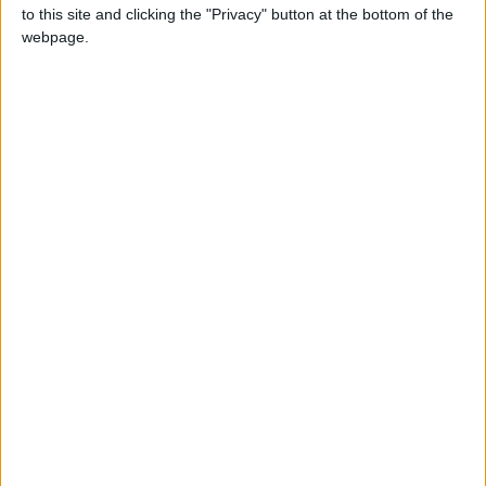
to this site and clicking the "Privacy" button at the bottom of the
Com uma carreira marcada pelo compromisso com a
webpage.
segurança pública e a proteção ambiental, o Capitão
Óscar Capelo desempenhava anteriormente a função de
chefe da Secção de Proteção da Natureza e do Ambiente
do Comando Territorial da Guarda.
O Destacamento Territorial de Pinhel desempenha um
papel crucial na segurança e ordem pública da região,
abrangendo diversos municípios do distrito da Guarda.
TAGS
Destacamento Territorial de Pinhel
GNR
Pinhel