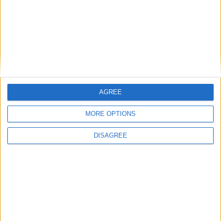
Trancoso abriu as portas à Feira de São
Bartolomeu, a mais antiga Feira Franca
de Portugal
AGREE
MORE OPTIONS
DISAGREE
Serra da Marofa recebeu noite de
observação astronómica e preparou
população para o eclipse solar de 12 de