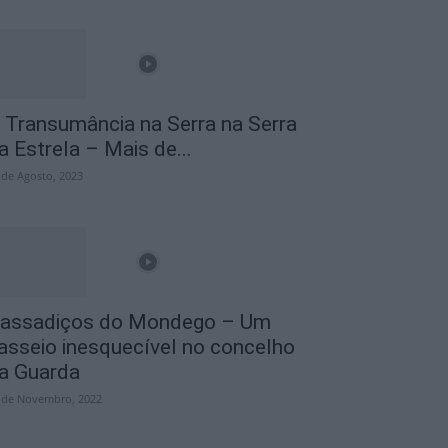
 Transumância na Serra na Serra
a Estrela – Mais de...
 de Agosto, 2023
assadiços do Mondego – Um
asseio inesquecível no concelho
a Guarda
 de Novembro, 2022