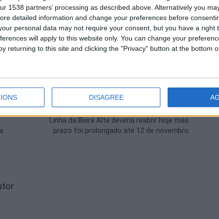
ur 1538 partners’ processing as described above. Alternatively you may 
ore detailed information and change your preferences before consenti
Trancoso
our personal data may not require your consent, but you have a right t
ferences will apply to this website only. You can change your preferen
y returning to this site and clicking the "Privacy" button at the bottom
IONS
DISAGREE
A
Próximo artigo
Linha da Beira Alta deveria reabrir hoje mas
ta
prazo foi prolongado até 12 de novembro
utor