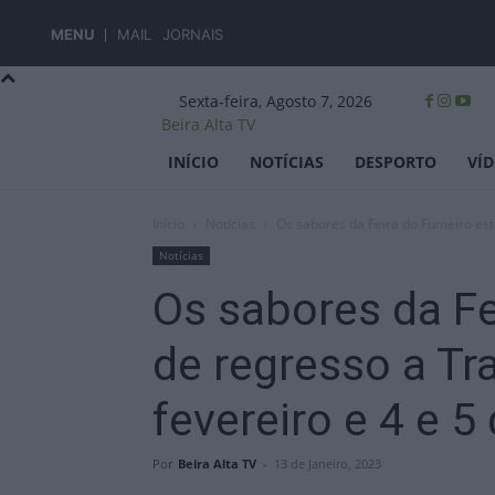
MENU
MAIL
JORNAIS
Sexta-feira, Agosto 7, 2026
Beira Alta TV
INÍCIO
NOTÍCIAS
DESPORTO
VÍ
Início
Notícias
Os sabores da Feira do Fumeiro est
Notícias
Os sabores da Fe
de regresso a Tr
fevereiro e 4 e 
Por
Beira Alta TV
-
13 de Janeiro, 2023