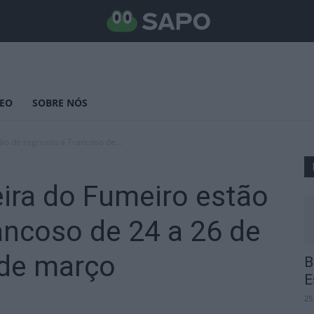
DEO
SOBRE NÓS
ão de regresso a Trancoso de...
ira do Fumeiro estão
ancoso de 24 a 26 de
5 de março
B
E
25