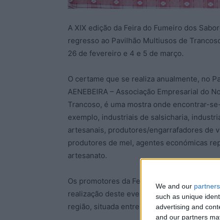
A XIX edição da Feira do Fumeiro dos Sabor
regresso ao Pavilhão Multiusos de Trancoso
26 de fevereiro e 4 e 5 de março.
O certame que se realiza anualmente, no Pa
AENEBEIRA – Associação Empresarial do Nor
Trancoso, é uma mostra onde encontrar-se-
exemplo, industriais de salsicharia, industria
artesanais, produtores/engarrafadores de vi
produtores de mel, agentes económicas rep
artesanato.
Os promotores da Feira do Fumeiro, com es
We and our
partners
realização deste evento, a fileira dos pro
such as unique ident
região, situada entre o vale do Douro e a Se
advertising and con
and our partners may