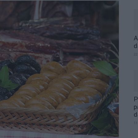
A
d
22
P
p
d
11