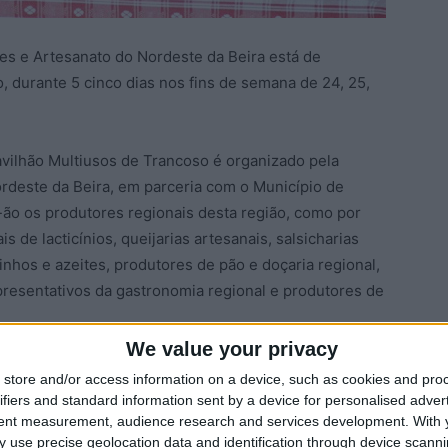
es e Artesanato do Nordeste da Beira está de
, durante 5 cinco dias nos fins de semana de 24, 25,
vilhão Multiusos de Trancoso é organizado pela
deste da Beira, em parceria com o Município de
ão os produtores regionais desta região, como por
is de lacticínios, queijarias artesanais, salsicharias
nhos e azeites, produtores de pão e doçaria regional,
resentativos da gastronomia regional e produtores de
We value your privacy
te certame, pretendem promover e divulgar, com a
store and/or access information on a device, such as cookies and pro
dutos regionais assentes nos recursos endógenos desta
ifiers and standard information sent by a device for personalised adver
rra da Estrela.
tent measurement, audience research and services development.
With 
 use precise geolocation data and identification through device scanni