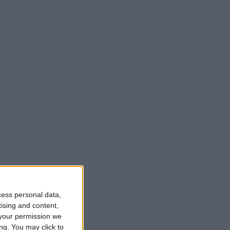
cess personal data,
tising and content,
your permission we
ng. You may click to