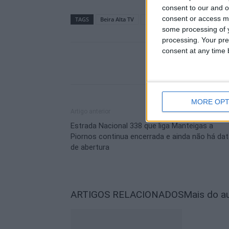
consent to our and o
consent or access m
TAGS
Beira Alta TV
Feira do Fumeiro
fumeiro
some processing of y
processing. Your pre
consent at any time b
MORE OPT
Artigo anterior
Estrada Nacional 338 que liga Manteigas a
Piornos continua encerrada e ainda não há da
de abertura
ARTIGOS RELACIONADOS
Mais do a