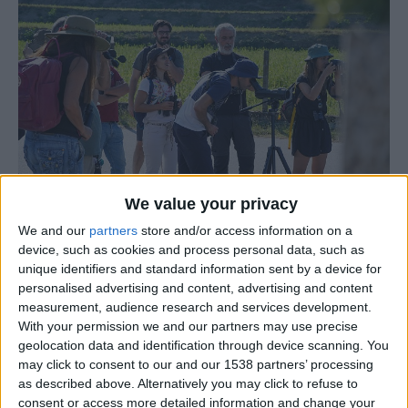
We value your privacy
We and our
partners
store and/or access information on a
device, such as cookies and process personal data, such as
Apesar das baixas temperaturas típicas do Inverno, a
unique identifiers and standard information sent by a device for
personalised advertising and content, advertising and content
biodiversidade da Serra da Estrela mantém-se ativa e
measurement, audience research and services development.
cheia de vida. Sons, cores e cheiros continuam a marcar
With your permission we and our partners may use precise
presença nas paisagens rurais da região, convidando a
geolocation data and identification through device scanning. You
uma observação atenta e enriquecedora da natureza.
may click to consent to our and our 1538 partners’ processing
as described above. Alternatively you may click to refuse to
consent or access more detailed information and change your