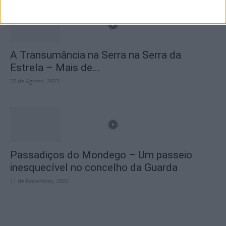
A Transumância na Serra na Serra da
Estrela – Mais de...
22 de Agosto, 2023
Passadiços do Mondego – Um passeio
inesquecível no concelho da Guarda
11 de Novembro, 2022