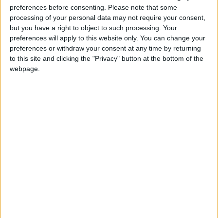
É neste contexto que se realiza, no próximo dia 1 de
preferences before consenting.
Please note that some
fevereiro (domingo), uma saída de campo pelas
processing of your personal data may not require your consent,
paisagens rurais entre as aldeias de Vinhó e Moimenta da
but you have a right to object to such processing. Your
preferences will apply to this website only. You can change your
Serra, que pretende dar a conhecer a riqueza natural da
preferences or withdraw your consent at any time by returning
serra nesta estação do ano. Ao longo do percurso, será
to this site and clicking the "Privacy" button at the bottom of the
destacada a relação entre a vida selvagem e as atividades
webpage.
agrícolas tradicionais, promovendo o diálogo entre o
conhecimento científico e a sabedoria popular.
A atividade tem início às 09h00, com ponto de encontro
no Largo de Santa Clara, junto ao Sporting Clube de
Vinhó, na freguesia de Vinhó, e termina pelas 14h30,
após uma pausa para almoço às 13h00. Recomenda-se
aos participantes a utilização de roupa e calçado
confortáveis, adequados às condições meteorológicas
previstas.
A iniciativa é aberta à comunidade, estando limitada a 25