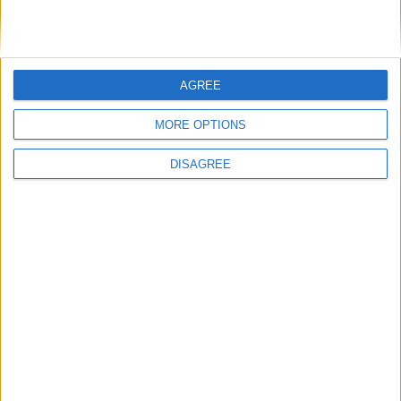
Guarda volta a celebrar o Carnaval com o GuardaFolia – Aqui
Há Galo! entre 7 e 17 de fevereiro
AGREE
ARTIGOS RELACIONADOS
Mais do autor
MORE OPTIONS
DISAGREE
Serra da Estrela: 12% do Plano de
Revitalização sai do papel com
investimento de 7 milhões de euros