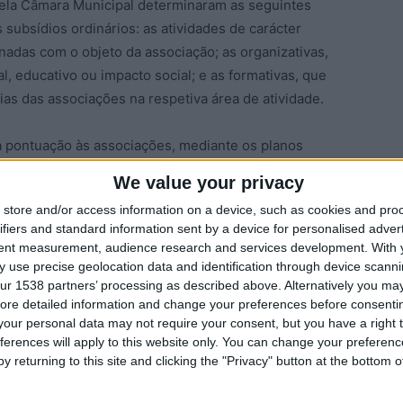
 pela Câmara Municipal determinaram as seguintes
 subsídios ordinários: as atividades de carácter
nadas com o objeto da associação; as organizativas,
l, educativo ou impacto social; e as formativas, que
s das associações na respetiva área de atividade.
 pontuação às associações, mediante os planos
cas, até 1500 pontos; ranchos folclóricos federados,
We value your privacy
ação musical e teatral, até 750 pontos; e as restantes
store and/or access information on a device, such as cookies and pro
eridos pontos fossem convertidos em subsídio
ifiers and standard information sent by a device for personalised adver
proporcionalidade (regra três simples), sendo o valor a
tent measurement, audience research and services development.
With 
ritos em orçamento.
 use precise geolocation data and identification through device scanni
ur 1538 partners’ processing as described above. Alternatively you may 
ore detailed information and change your preferences before consenti
aordinário, segundo o Regulamento Municipal de
our personal data may not require your consent, but you have a right t
iações do Concelho de Gouveia, estes têm como
ferences will apply to this website only. You can change your preferen
utural e organizacional das associações e o
y returning to this site and clicking the "Privacy" button at the bottom
relevante interesse municipal.