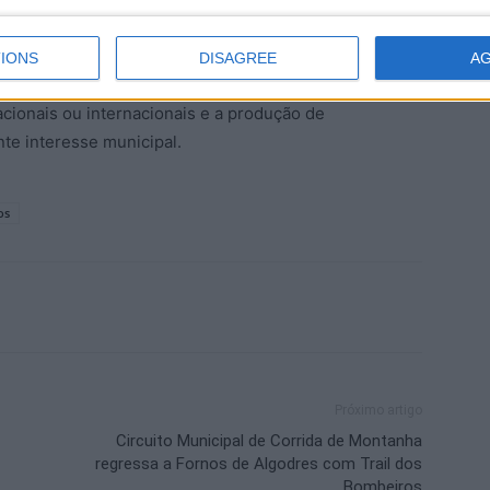
ão apoiadas na construção e reabilitação de
s e equipamentos necessários ao seu funcionamento ou
IONS
DISAGREE
A
também apoiados os intercâmbios culturais, a
cionais ou internacionais e a produção de
nte interesse municipal.
os
Próximo artigo
Circuito Municipal de Corrida de Montanha
regressa a Fornos de Algodres com Trail dos
Bombeiros