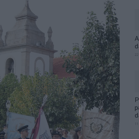
A
d
22
P
p
d
11