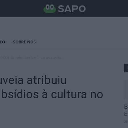
DEO
SOBRE NÓS
0,00€ de subsídios à cultura no ano de...
veia atribuiu
bsídios à cultura no
B
E
25