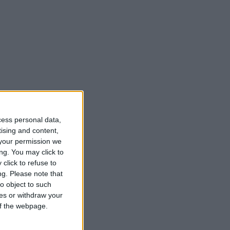
cess personal data,
tising and content,
your permission we
ng. You may click to
click to refuse to
ng.
Please note that
o object to such
ces or withdraw your
 of the webpage.