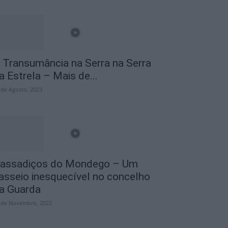
 Transumância na Serra na Serra
a Estrela – Mais de...
 de Agosto, 2023
assadiços do Mondego – Um
asseio inesquecível no concelho
a Guarda
 de Novembro, 2022