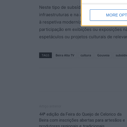
Neste tipo de subsídios, as coletividades s
infraestruturas e na aquisição de materiai
MORE OPT
à respetiva modernização associativa. São 
participação em exibições ou exposições na
espetáculos ou projetos culturais de releva
TAGS
Beira Alta TV
cultura
Gouveia
subsídi
Artigo anterior
44ª edição da Feira do Queijo de Celorico da
Beira com inscrições abertas para artesãos e
produtores regionais e tradicionais