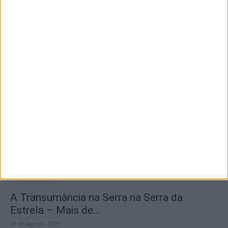
Destaques
Branca e Majestosa: a Serra da Estrela está
imperdível!
25 de Março, 2025
A Transumância na Serra na Serra da
Estrela – Mais de...
22 de Agosto, 2023