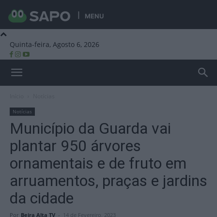
MENU
Quinta-feira, Agosto 6, 2026
Beira Alta TV
Início
Notícias
Notícias
Município da Guarda vai
plantar 950 árvores
ornamentais e de fruto em
arruamentos, praças e jardins
da cidade
Por
Beira Alta TV
-
14 de Fevereiro, 2023