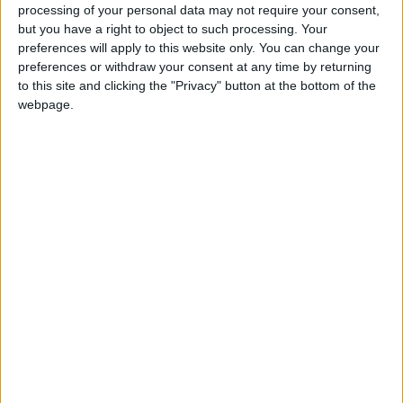
processing of your personal data may not require your consent,
A Câmara Municipal da Guarda vai proceder à plantação
but you have a right to object to such processing. Your
de cerca de 950 árvores ornamentais e árvores de fruto
preferences will apply to this website only. You can change your
em arruamentos, praças e jardins da cidade.
preferences or withdraw your consent at any time by returning
to this site and clicking the "Privacy" button at the bottom of the
webpage.
No comunicado, esta plantação deve-se ao facto de o
Município estar “atento à problemática das alterações
climáticas e às medidas de adaptação e mitigação a
implementar e preocupado com os seus impactos nos
Ecossistemas, na Economia e na Sociedade”.
As árvores irão ser plantadas em caldeiras vazias, serão
criadas mais zonas de sombra, sobretudo nos jardins
onde não existem árvores, o Parque Municipal terá
árvores restituídas e algumas serão substituídas
(exemplares com instabilidade na sua estrutura devido a
fatores como doenças, pragas, vento forte, raízes
danificadas, entre outros).