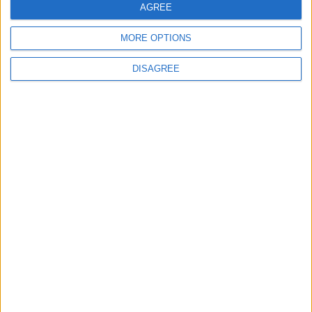
AGREE
MORE OPTIONS
DISAGREE
Serra da Marofa recebeu noite de
observação astronómica e preparou
população para o eclipse solar de 12 de
agosto