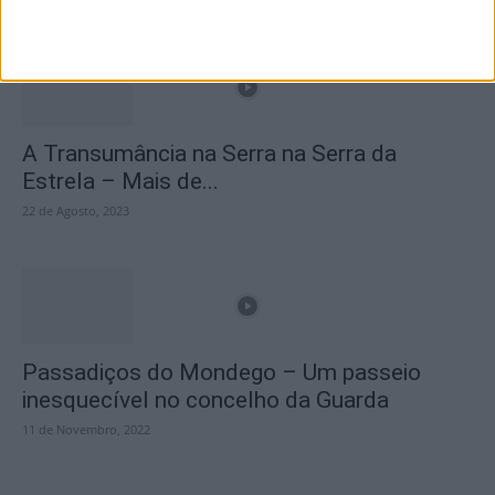
A Transumância na Serra na Serra da
Estrela – Mais de...
22 de Agosto, 2023
Passadiços do Mondego – Um passeio
inesquecível no concelho da Guarda
11 de Novembro, 2022