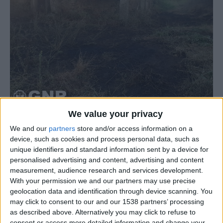
We value your privacy
O Comando Territorial da Guarda, através do Serviço da
We and our
partners
store and/or access information on a
device, such as cookies and process personal data, such as
Proteção da Natureza e do Ambiente (SEPNA) do
unique identifiers and standard information sent by a device for
Destacamento Territorial da Guarda, ontem, dia 18 de
personalised advertising and content, advertising and content
setembro, deteve uma mulher de 71 anos por incêndio
measurement, audience research and services development.
florestal, na localidade de Ameais, no concelho do
With your permission we and our partners may use precise
geolocation data and identification through device scanning. You
Sabugal.
may click to consent to our and our 1538 partners’ processing
as described above. Alternatively you may click to refuse to
Na sequência do incêndio florestal, os elementos do
consent or access more detailed information and change your