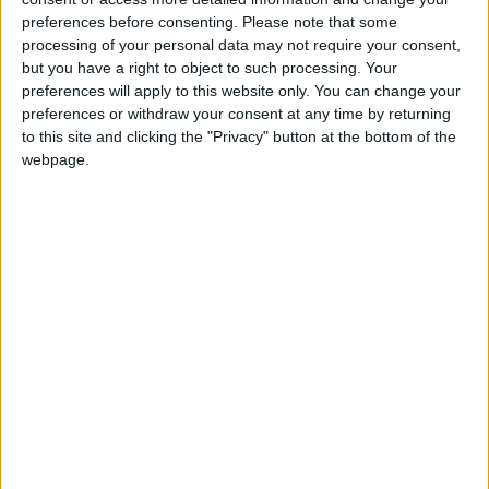
SEPNA realizaram de imediato diligências policiais que
preferences before consenting.
Please note that some
processing of your personal data may not require your consent,
permitiram recolher informações e determinar as causas
but you have a right to object to such processing. Your
e a autoria do incêndio. No decorrer destas diligências,
preferences will apply to this website only. You can change your
foi possível apurar que se tratou de uma queima de
preferences or withdraw your consent at any time by returning
sobrantes em terreno agrícola, resultantes da limpeza do
to this site and clicking the "Privacy" button at the bottom of the
webpage.
solo, da qual resultou um foco de incêndio. Da ação
resultou a detenção de uma mulher que se encontrava no
local.
A detida foi constituída arguida e os factos foram
comunicados ao Tribunal Judicial da Guarda.
A proteção de pessoas e bens, no âmbito dos incêndios
rurais, continua a assumir-se como uma das prioridades
da GNR, sustentada numa atuação preventiva e num
esforço de patrulhamento nas áreas florestais.