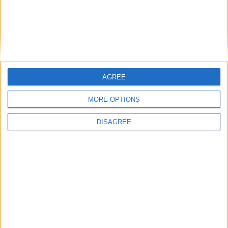
Trancoso abriu as portas à Feira de São
Bartolomeu, a mais antiga Feira Franca
de Portugal
AGREE
MORE OPTIONS
DISAGREE
Serra da Marofa recebeu noite de
observação astronómica e preparou
população para o eclipse solar de 12 de
agosto