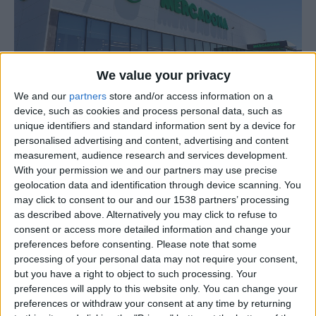
We value your privacy
We and our
partners
store and/or access information on a
A Mercadona vai abrir o seu supermercado da Guarda no
device, such as cookies and process personal data, such as
dia
16 de maio
, pelas 09h00, no Largo de São Miguel.
unique identifiers and standard information sent by a device for
Com esta abertura a Mercadona chega a uma nova
personalised advertising and content, advertising and content
cidade e a um novo distrito, ficando agora ainda mais
measurement, audience research and services development.
With your permission we and our partners may use precise
perto dos “Chefes”.
geolocation data and identification through device scanning. You
may click to consent to our and our 1538 partners’ processing
Esta nova loja vai gerar cerca de
75 novos postos de
as described above. Alternatively you may click to refuse to
trabalho
, estáveis e de qualidade, com contratos sem
consent or access more detailed information and change your
termo desde o primeiro dia, contribuindo assim para a
preferences before consenting.
Please note that some
processing of your personal data may not require your consent,
criação de emprego local. Terá uma área de vendas de
but you have a right to object to such processing. Your
2
cerca de
1.900 m
,
com corredores amplos, que
preferences will apply to this website only. You can change your
permitem fazer compras de forma confortável, divididos
preferences or withdraw your consent at any time by returning