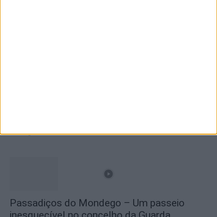
Branca e Majestosa: a Serra da Estrela está
imperdível!
25 de Março, 2025
A Transumância na Serra na Serra da
Estrela – Mais de...
22 de Agosto, 2023
Passadiços do Mondego – Um passeio
inesquecível no concelho da Guarda