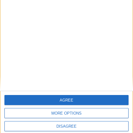
Artigo anterior
19ª Feira do Fumeiro de Trancoso continua neste sábado e
domingo
Próximo artigo
Pinhel: Casal detido
por posse de arma proibida
ARTIGOS RELACIONADOS
Mais do autor
AGREE
MORE OPTIONS
DISAGREE