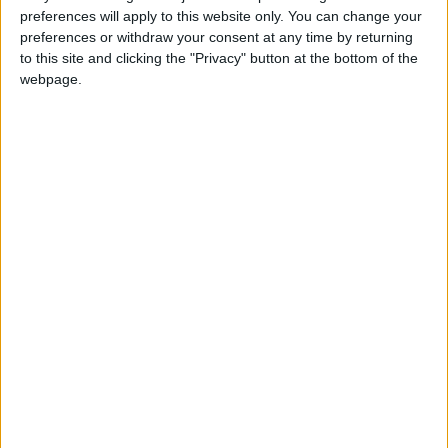
preferences will apply to this website only. You can change your
Queijo Serra da Estrela DOP e de outros produtos
preferences or withdraw your consent at any time by returning
endógenos da Serra da Estrela.
to this site and clicking the "Privacy" button at the bottom of the
webpage.
O Mercado do Queijo reúne, durante dois dias, pastores,
produtores e queijarias de Queijo da Serra da Estrela. A
atividade visa valorizar e reunir toda a fileira produtiva
deste produto endógeno, de relevância primordial para o
concelho de Gouveia, implementando espaços de
degustação e comercialização do principal queijo
português.
Podem participar no Mercado do Queijo todos os
produtores de Queijo Serra da Estrela e de produtos
endógenos. As inscrições para a participação no
Mercado do Queijo estão abertas até ao dia 15 de março,
devendo os participantes preencher a Ficha de Inscrição
e remetê-la por e-mail para mercadomunicipal@cm-