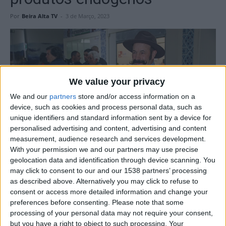
Por
Beira Alta TV
-
3 de Março, 2023
We value your privacy
We and our
partners
store and/or access information on a
device, such as cookies and process personal data, such as
unique identifiers and standard information sent by a device for
personalised advertising and content, advertising and content
measurement, audience research and services development.
With your permission we and our partners may use precise
geolocation data and identification through device scanning. You
may click to consent to our and our 1538 partners’ processing
as described above. Alternatively you may click to refuse to
O Município de Gouveia vai organizar, nos dias 7 e 8 de
consent or access more detailed information and change your
abril, o Mercado do Queijo da Serra da Estrela, que irá
preferences before consenting.
Please note that some
decorrer no Mercado Municipal de Gouveia. Este é um
processing of your personal data may not require your consent,
but you have a right to object to such processing. Your
certame de valorização, promoção e comercialização do