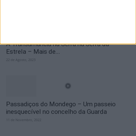
A Transumância na Serra na Serra da
Estrela – Mais de...
22 de Agosto, 2023
Passadiços do Mondego – Um passeio
inesquecível no concelho da Guarda
11 de Novembro, 2022