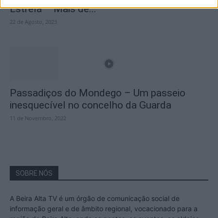
Estrela – Mais de...
22 de Agosto, 2023
Passadiços do Mondego – Um passeio
inesquecível no concelho da Guarda
11 de Novembro, 2022
SOBRE NÓS
A Beira Alta TV é um órgão de comunicação social de
informação geral e de âmbito regional, vocacionado para a