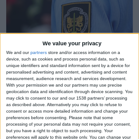
We value your privacy
We and our
partners
store and/or access information on a
device, such as cookies and process personal data, such as
unique identifiers and standard information sent by a device for
O Comando Territorial da Guarda, através do Posto
personalised advertising and content, advertising and content
Territorial de Seia, deteve no dia 2 de fevereiro um
measurement, audience research and services development.
With your permission we and our partners may use precise
homem de 22 anos por tráfico de estupefacientes no
geolocation data and identification through device scanning. You
concelho de Seia.
may click to consent to our and our 1538 partners’ processing
as described above. Alternatively you may click to refuse to
Durante uma ação de patrulhamento de rotina, os
consent or access more detailed information and change your
militares da Guarda detetaram uma viatura estacionada
preferences before consenting.
Please note that some
processing of your personal data may not require your consent,
numa zona isolada. No interior do veículo encontravam-
but you have a right to object to such processing. Your
se dois indivíduos que, ao serem abordados pelas
preferences will apply to this website only. You can change your