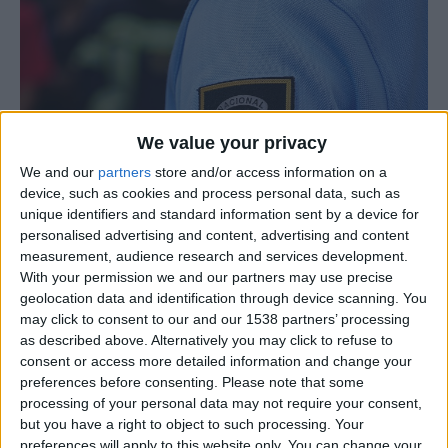
We value your privacy
We and our
partners
store and/or access information on a
device, such as cookies and process personal data, such as
unique identifiers and standard information sent by a device for
personalised advertising and content, advertising and content
measurement, audience research and services development.
With your permission we and our partners may use precise
Um homem de 39 anos foi detido esta terça-feira pelo
geolocation data and identification through device scanning. You
may click to consent to our and our 1538 partners’ processing
Núcleo de Proteção Ambiental (NPA) da GNR de Gouveia
as described above. Alternatively you may click to refuse to
por suspeita de ter provocado, de forma negligente, um
consent or access more detailed information and change your
incêndio florestal no concelho de Fornos de Algodres.
preferences before consenting.
Please note that some
processing of your personal data may not require your consent,
Segundo a Guarda Nacional Republicana, o fogo teve
but you have a right to object to such processing. Your
preferences will apply to this website only. You can change your