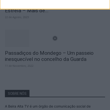
A Transumância na Serra na Serra da
Estrela – Mais de...
22 de Agosto, 2023
Passadiços do Mondego – Um passeio
inesquecível no concelho da Guarda
11 de Novembro, 2022
SOBRE NÓS
A Beira Alta TV é um órgão de comunicação social de