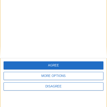
Próximo artigo
Praia Fluvial da Lapa dos Dinheiros: um tesouro escondido na
Serra da Estrela
ARTIGOS RELACIONADOS
Mais do autor
AGREE
MORE OPTIONS
DISAGREE
Feira de São Bartolomeu em Trancoso
arranca esta sexta-feira até 16 de agosto