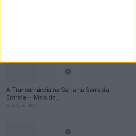
Branca e Majestosa: a Serra da Estrela está
imperdível!
25 de Março, 2025
A Transumância na Serra na Serra da
Estrela – Mais de...
22 de Agosto, 2023