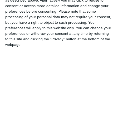
as described above. Alternatively you may click to refuse to
Guardiãs da Montanha e do Saber Fazer do Queijo da
consent or access more detailed information and change your
Região da Serra da Estrela.
preferences before consenting.
Please note that some
processing of your personal data may not require your consent,
but you have a right to object to such processing. Your
Com a iniciativa Art Competition – As Guardiãs da
preferences will apply to this website only. You can change your
Montanha pretende-se a criação e execução de uma obra
preferences or withdraw your consent at any time by returning
artística que constitua uma representação simbólica de
to this site and clicking the "Privacy" button at the bottom of the
evocação e homenagem às Mulheres Queijeiras que são
webpage.
muitas das vezes também pastoras.
A instalação pode ser concebida de forma totalmente
livre, não tendo que obedecer a nenhuma linguagem
específica, e deverá refletir uma atitude contemporânea.
Será implantada na confluência da Av. Comandante
Salvador do Nascimento com a Av. Alexandre Herculano
no muro de suporte à urbanização existente no local,
entre a escada de acesso à urbanização e os edifícios
comerciais onde está sedeada a Associação de Futebol