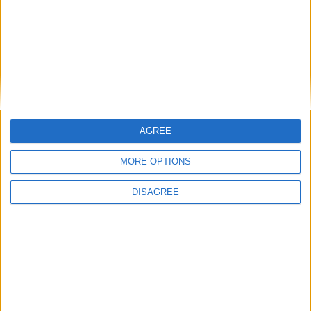
Artigo anterior
Segunda edição do Festival Gastronómico “Borrego à Mesa”
regressa a Oliveira do Hospital
Próximo artigo
AGREE
Celorico da Beira – Um detido por posse de espécie
cinegética não autorizada em operação de fiscalização
MORE OPTIONS
DISAGREE
ARTIGOS RELACIONADOS
Mais do autor