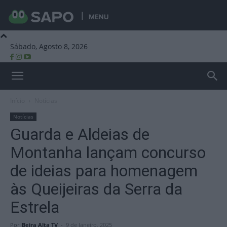
MENU
Sábado, Agosto 8, 2026
Beira Alta TV
Início
Notícias
Notícias
Guarda e Aldeias de
Montanha lançam concurso
de ideias para homenagem
às Queijeiras da Serra da
Estrela
Por
Beira Alta TV
-
9 de Janeiro, 2025