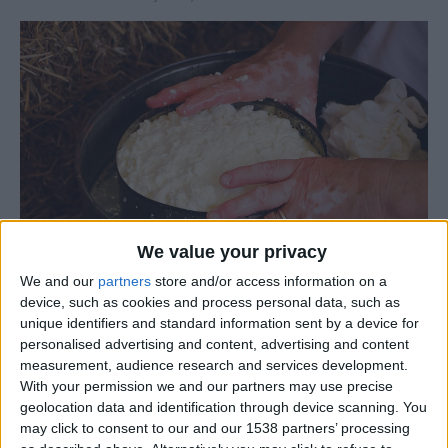
We value your privacy
We and our
partners
store and/or access information on a
device, such as cookies and process personal data, such as
unique identifiers and standard information sent by a device for
O Município da Guarda e a ADIRAM – Associação de
personalised advertising and content, advertising and content
Desenvolvimento Integrado das Aldeias de Montanha
measurement, audience research and services development.
lançam um concurso de ideias para a criação de uma
With your permission we and our partners may use precise
geolocation data and identification through device scanning. You
instalação de arte no espaço público na cidade da Guarda
may click to consent to our and our 1538 partners’ processing
de homenagem às Mulheres Queijeiras, as grandes