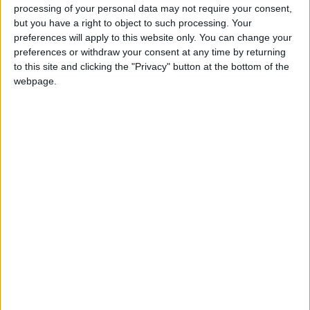
A iniciativa assenta na valorização da pastorícia extensiva
processing of your personal data may not require your consent,
tradicional como instrumento estrutural de prevenção de
but you have a right to object to such processing. Your
preferences will apply to this website only. You can change your
fogos, contribuindo para a redução da carga combustível
preferences or withdraw your consent at any time by returning
nos territórios rurais, a diminuição das emissões de
to this site and clicking the "Privacy" button at the bottom of the
gases com efeito de estufa e o cumprimento das metas
webpage.
climáticas estabelecidas no Plano Nacional de Energia e
Clima 2030.
O programa integra duas medidas principais. A primeira
destina-se ao apoio às áreas de baldio, com uma dotação
anual de 7,5 milhões de euros, através de uma subvenção
não reembolsável indicativa de 120 euros por hectare. A
segunda medida prevê apoio direto aos animais
utilizados na gestão da carga combustível, com um
orçamento anual de 15 milhões de euros, atribuindo 150
euros por vaca em aleitamento e 30 euros por ovelha ou
cabra.