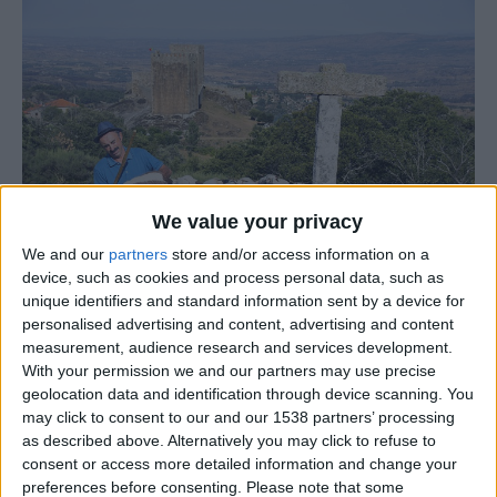
We value your privacy
We and our
partners
store and/or access information on a
device, such as cookies and process personal data, such as
unique identifiers and standard information sent by a device for
personalised advertising and content, advertising and content
O Governo aprovou um novo programa de apoio ao
measurement, audience research and services development.
pastoreio extensivo, com uma dotação financeira anual
With your permission we and our partners may use precise
que pode atingir os 30 milhões de euros, com o objetivo
geolocation data and identification through device scanning. You
de reforçar a prevenção de incêndios rurais e promover a
may click to consent to our and our 1538 partners’ processing
as described above. Alternatively you may click to refuse to
gestão ativa da paisagem em território continental.
consent or access more detailed information and change your
preferences before consenting.
Please note that some