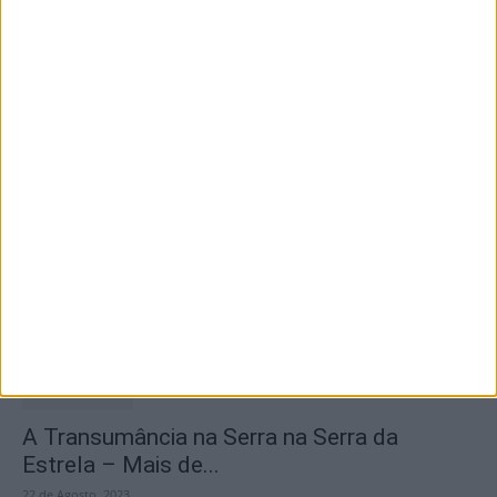
Destaques
Branca e Majestosa: a Serra da Estrela está
imperdível!
25 de Março, 2025
A Transumância na Serra na Serra da
Estrela – Mais de...
22 de Agosto, 2023