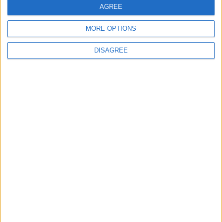
AGREE
MORE OPTIONS
DISAGREE
Trancoso abriu as portas à Feira de São
Bartolomeu, a mais antiga Feira Franca
de Portugal