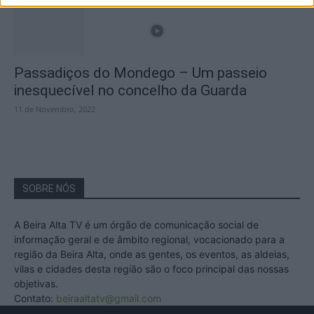
Passadiços do Mondego – Um passeio
inesquecível no concelho da Guarda
11 de Novembro, 2022
SOBRE NÓS
A Beira Alta TV é um órgão de comunicação social de
informação geral e de âmbito regional, vocacionado para a
região da Beira Alta, onde as gentes, os eventos, as aldeias,
vilas e cidades desta região são o foco principal das nossas
objetivas.
Contato:
beiraaltatv@gmail.com