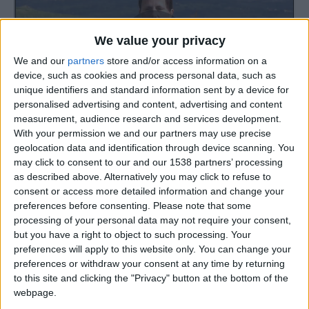
We value your privacy
We and our
partners
store and/or access information on a
device, such as cookies and process personal data, such as
unique identifiers and standard information sent by a device for
personalised advertising and content, advertising and content
measurement, audience research and services development.
With your permission we and our partners may use precise
Em pleno Parque Natural da Serra da Estrela, a adrenalina
geolocation data and identification through device scanning. You
may click to consent to our and our 1538 partners’ processing
e a paixão pela natureza invadiu Gouveia neste
1.º de
as described above. Alternatively you may click to refuse to
maio, feriado do Dia do Trabalhador, com a 4.ª edição do
consent or access more detailed information and change your
Trail e Caminhada Montes de Sensações.
preferences before consenting.
Please note that some
processing of your personal data may not require your consent,
but you have a right to object to such processing. Your
TAGS
caminhada
desporto
Gouveia
Serra da Estrela
preferences will apply to this website only. You can change your
preferences or withdraw your consent at any time by returning
Trail
Trail Montes de Sensações
Trail Running
to this site and clicking the "Privacy" button at the bottom of the
webpage.