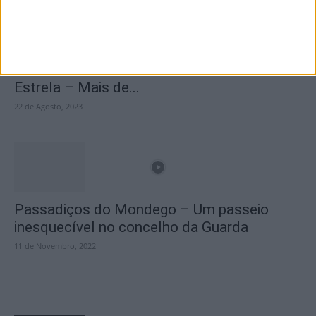
A Transumância na Serra na Serra da
Estrela – Mais de...
22 de Agosto, 2023
Passadiços do Mondego – Um passeio
inesquecível no concelho da Guarda
11 de Novembro, 2022