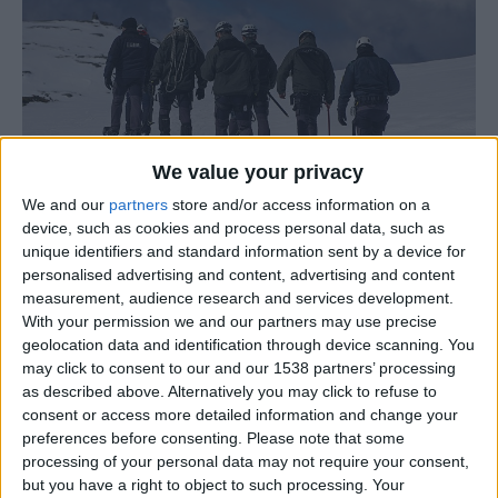
We value your privacy
We and our
partners
store and/or access information on a
device, such as cookies and process personal data, such as
unique identifiers and standard information sent by a device for
Arquivo
personalised advertising and content, advertising and content
measurement, audience research and services development.
A Unidade de Emergência de Proteção e Socorro da GNR,
With your permission we and our partners may use precise
através da equipa do Posto de Busca e Resgate em
geolocation data and identification through device scanning. You
may click to consent to our and our 1538 partners’ processing
Montanha da Serra da Estrela, foi acionada no domingo,
as described above. Alternatively you may click to refuse to
30 de março, para o resgate de duas pessoas que se
consent or access more detailed information and change your
perderam durante um percurso na região. Felizmente, as
preferences before consenting.
Please note that some
vítimas estavam em bom estado de saúde e foram
processing of your personal data may not require your consent,
but you have a right to object to such processing. Your
rapidamente localizadas e acompanhadas de volta à