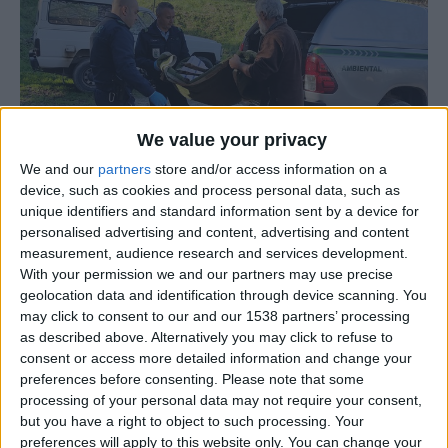
We value your privacy
We and our
partners
store and/or access information on a
device, such as cookies and process personal data, such as
unique identifiers and standard information sent by a device for
personalised advertising and content, advertising and content
measurement, audience research and services development.
O Comando Territorial da Guarda, através do Núcleo de
With your permission we and our partners may use precise
Proteção Ambiental (NPA) da Guarda, resgatou nesta
geolocation data and identification through device scanning. You
quarta-feira, 4 de dezembro, um corço
may click to consent to our and our 1538 partners’ processing
as described above. Alternatively you may click to refuse to
(
Capreolus
capreolus)
que se encontrava debilitado, no
consent or access more detailed information and change your
concelho da Guarda.
preferences before consenting.
Please note that some
processing of your personal data may not require your consent,
Na sequência de um alerta dado por um popular a
but you have a right to object to such processing. Your
preferences will apply to this website only. You can change your
informar que um corço se encontrava debilitado, com