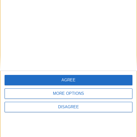
ARTIGOS RELACIONADOS
Mais do autor
AGREE
Golpe de mais de 80 mil euros em cobre
MORE OPTIONS
desmantelado pela GNR: quatro ficam
em prisão preventiva
DISAGREE