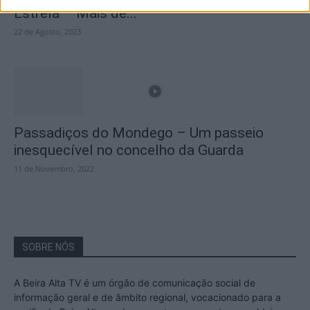
Estrela – Mais de...
22 de Agosto, 2023
Passadiços do Mondego – Um passeio
inesquecível no concelho da Guarda
11 de Novembro, 2022
SOBRE NÓS
A Beira Alta TV é um órgão de comunicação social de
informação geral e de âmbito regional, vocacionado para a