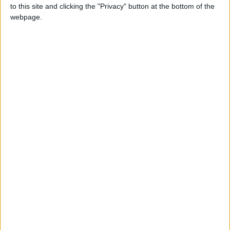
to this site and clicking the "Privacy" button at the bottom of the
webpage.
Com um regresso emocionado às suas origens,
Francisco Pinto Balsemão, antigo primeiro ministro e
fundador da SIC e do Expresso, e que tem raízes
familiares no concelho que se destacaram pela atividade
empresarial e não só, é oficialmente cidadão honorário
da cidade da Guarda e recebeu nesta quarta-feira a
Medalha de Honra Grau Ouro pelos seus feitos no
jornalismo, política e empreendedorismo.
TAGS
cidadão honorário
Expresso
Francisco Pinto Balsemão
Grupo IMPRESA
Guarda
SIC