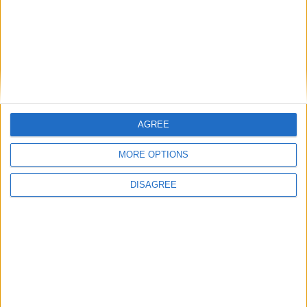
Trancoso abriu as portas à Feira de São
Bartolomeu, a mais antiga Feira Franca
AGREE
de Portugal
MORE OPTIONS
DISAGREE
Festas da Cidade da Guarda: Calema
levam milhares ao Parque Urbano do Rio