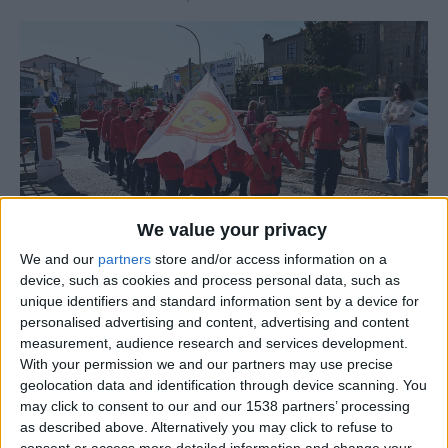
We value your privacy
We and our
partners
store and/or access information on a
device, such as cookies and process personal data, such as
unique identifiers and standard information sent by a device for
personalised advertising and content, advertising and content
Figueira de Castelo Rodrigo
será palco, nos dias
23, 24 e
measurement, audience research and services development.
25 de maio
, do
Acampamento Distrital da
With your permission we and our partners may use precise
JuveBombeiro
, um evento que reunirá
centenas de
geolocation data and identification through device scanning. You
may click to consent to our and our 1538 partners’ processing
jovens bombeiros
, com idades entre os
6 e os 16 anos
,
as described above. Alternatively you may click to refuse to
oriundos das Escolas de Infantes e Cadetes do distrito da
consent or access more detailed information and change your