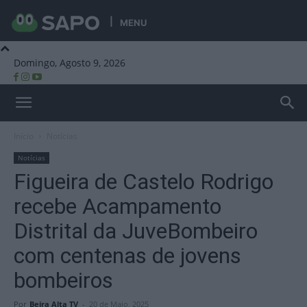
MENU
Domingo, Agosto 9, 2026
Beira Alta TV
Início
Notícias
Notícias
Figueira de Castelo Rodrigo
recebe Acampamento
Distrital da JuveBombeiro
com centenas de jovens
bombeiros
Por
Beira Alta TV
-
20 de Maio, 2025