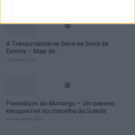
A Transumância na Serra na Serra da
Estrela – Mais de...
22 de Agosto, 2023
Passadiços do Mondego – Um passeio
inesquecível no concelho da Guarda
11 de Novembro, 2022