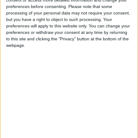
Guarda. A iniciativa é promovida pela
JuveBombeiro
, em
preferences before consenting.
Please note that some
colaboração com a
Federação de Bombeiros do Distrito
processing of your personal data may not require your consent,
but you have a right to object to such processing. Your
da Guarda
e o
Município de Figueira de Castelo Rodrigo
.
preferences will apply to this website only. You can change your
preferences or withdraw your consent at any time by returning
O acampamento, que conta também com a presença de
to this site and clicking the "Privacy" button at the bottom of the
instrutores e responsáveis das várias corporações do
webpage.
distrito, tem como principal objetivo fomentar o
espírito
de equipa, a solidariedade, a responsabilidade cívica
e
o
compromisso com o voluntariado
, pilares
fundamentais da missão da JuveBombeiro, estrutura da
Liga dos Bombeiros Portugueses
destinada a envolver
jovens dos
14 aos 35 anos
no universo dos bombeiros
voluntários.
Durante os três dias do evento, os participantes irão
partilhar experiências, participar em atividades lúdicas,
educativas e operacionais, e fortalecer os laços entre si e