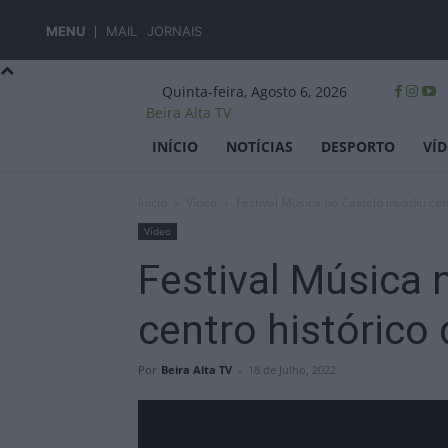
MENU
MAIL
JORNAIS
Quinta-feira, Agosto 6, 2026
Beira Alta TV
INÍCIO
NOTÍCIAS
DESPORTO
VÍ
Início
Vídeo
Festival Música no Castelo invadiu ce
Vídeo
Festival Música 
centro histórico
Por
Beira Alta TV
-
18 de Julho, 2022