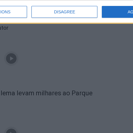
IONS
DISAGREE
A
utor
alema levam milhares ao Parque