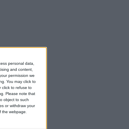
cess personal data,
tising and content,
your permission we
ng. You may click to
click to refuse to
ng.
Please note that
o object to such
ces or withdraw your
 of the webpage.