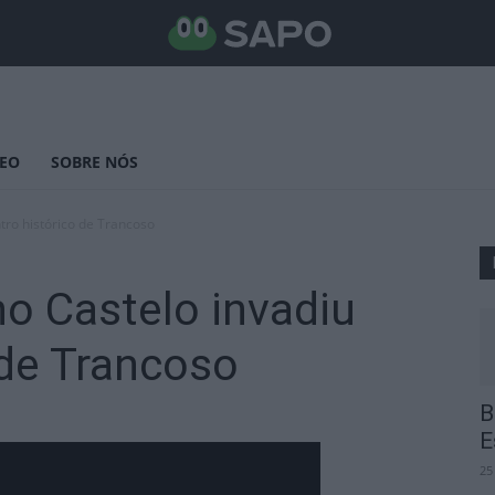
DEO
SOBRE NÓS
ntro histórico de Trancoso
no Castelo invadiu
 de Trancoso
B
E
25