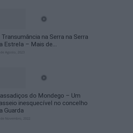
 Transumância na Serra na Serra
a Estrela – Mais de...
 de Agosto, 2023
assadiços do Mondego – Um
asseio inesquecível no concelho
a Guarda
 de Novembro, 2022