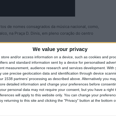
rtos de nomes consagrados da música nacional, como,
co, na Praça D. Dinis, em pleno coração do centro
We value your privacy
diu centro histórico de Trancoso
store and/or access information on a device, such as cookies and pro
Trancoso
ifiers and standard information sent by a device for personalised adver
tent measurement, audience research and services development.
With 
 use precise geolocation data and identification through device scanni
ur 1538 partners’ processing as described above. Alternatively you may 
ore detailed information and change your preferences before consenti
our personal data may not require your consent, but you have a right t
ferences will apply to this website only. You can change your preferen
y returning to this site and clicking the "Privacy" button at the bottom
Próximo artigo
Benção dos Rebanhos em Salgueirais