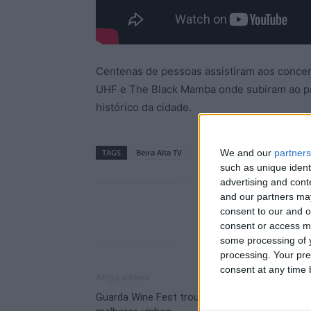
Centenas de pessoas assistiram aos conce
UHF e The Black Mamba onde subiram ao pal
histórico da cidade.
TAGS
Beira Alta TV
Festival Música no Castelo inva
We and our
partners
such as unique ident
advertising and con
and our partners may
consent to our and o
consent or access m
some processing of y
processing. Your pre
consent at any time b
Artigo anterior
Guarda Wine Fest trouxe à cidade mais alta os