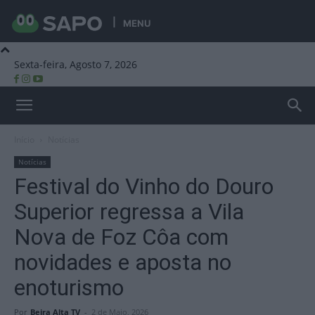
MENU
Sexta-feira, Agosto 7, 2026
Beira Alta TV
Início
Notícias
Notícias
Festival do Vinho do Douro
Superior regressa a Vila
Nova de Foz Côa com
novidades e aposta no
enoturismo
Por
Beira Alta TV
-
2 de Maio, 2026