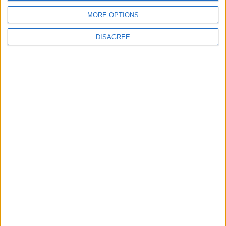
MORE OPTIONS
DISAGREE
Artigo anterior
Oh Meu Deus by UTMB – Até ao Último Fôlego | 52 Km na
Serra da Estrela
Próximo artigo
Encontro Motard “Pistons 2026” vai animar Celorico da Beira
com música, freestyle e tradição
ARTIGOS RELACIONADOS
Mais do autor