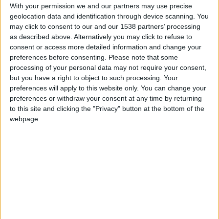
do setor e público em geral.
With your permission we and our partners may use precise
geolocation data and identification through device scanning. You
may click to consent to our and our 1538 partners’ processing
Organizado pela Câmara Municipal de Vila Nova de Foz
as described above. Alternatively you may click to refuse to
Côa em parceria com a revista Grandes Escolhas, o
consent or access more detailed information and change your
festival mantém entrada livre e reforça a sua missão de
preferences before consenting.
Please note that some
valorizar os produtores locais e promover a diversidade
processing of your personal data may not require your consent,
but you have a right to object to such processing. Your
do Douro Superior, tendo o vinho como elemento central.
preferences will apply to this website only. You can change your
preferences or withdraw your consent at any time by returning
Entre os destaques da 13.ª edição está a realização do já
to this site and clicking the "Privacy" button at the bottom of the
consolidado Concurso de Vinhos do Douro Superior, que
webpage.
decorre na manhã de sábado, sob direção técnica de Luís
Lopes, reunindo especialistas nacionais e compradores
internacionais. Como novidade, surge o 1.º Concurso de
Azeites, dirigido por Francisco Pavão, presidente da
APPITAD, evidenciando a aposta na diversificação e
valorização de outros produtos de excelência da região.