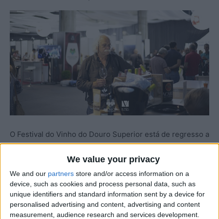
O Festival do Vinho do Douro Superior está de regresso a
Vila Nova de Foz Côa nos dias 22, 23 e 24 de maio,
We value your privacy
trazendo consigo três dias dedicados à celebração da
excelência vínica e dos produtos regionais da região. O
We and our
partners
store and/or access information on a
device, such as cookies and process personal data, such as
evento decorre, uma vez mais, no EXPOCÔA – Centro de
unique identifiers and standard information sent by a device for
Exposições, reunindo cerca de 90 expositores e um
personalised advertising and content, advertising and content
programa diversificado que promete atrair profissionais
measurement, audience research and services development.