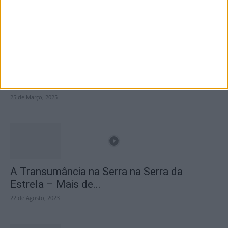
Destaques
Branca e Majestosa: a Serra da Estrela está
imperdível!
25 de Março, 2025
A Transumância na Serra na Serra da
Estrela – Mais de...
22 de Agosto, 2023