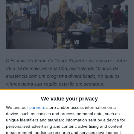
O Festival do Vinho do Douro Superior vai decorrer entre
26 e 28 de maio, em Foz Côa, assinalando 10 anos de
existência com um programa diversificado, no qual os
vinhos desta sub-região estarão em destaque.
We value your privacy
“O Festival do Vinho do Douro Superior vai na sua 10.ª
edição e pretendemos manter a qualidade que o certame
We and our
partners
store and/or access information on a
device, such as cookies and process personal data, such as
alcançou a nível nacional, e contamos com casa cheia, ou
unique identifiers and standard information sent by a device for
seja, cerca de uma centena de expositores, onde 90%
personalised advertising and content, advertising and content
são ligados ao setor dos vinhos e 10% aos produtos da
measurement, audience research and services development.