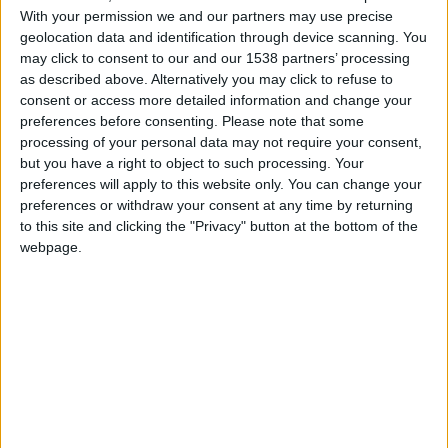
terra”, explicou o vice-presidente da Câmara, Pedro
With your permission we and our partners may use precise
geolocation data and identification through device scanning. You
Duarte.
may click to consent to our and our 1538 partners’ processing
as described above. Alternatively you may click to refuse to
A sub-região vinícola do Douro Superior faz parte da
consent or access more detailed information and change your
Região Demarcada do Douro (RDD), em conjunto com as
preferences before consenting.
Please note that some
processing of your personal data may not require your consent,
sub-regiões do Baixo Corgo e Cima Corgo. “Este festival
but you have a right to object to such processing. Your
é mais do que uma iniciativa ligada ao vinho. Este
preferences will apply to this website only. You can change your
certame é a afirmação do Douro Superior. Apesar de se
preferences or withdraw your consent at any time by returning
realizar em Foz Côa, não é só do concelho, é a afirmação
to this site and clicking the "Privacy" button at the bottom of the
de uma região de excelência para a produção de
webpage.
néctares de qualidade superior”, acrescentou o autarca.
A iniciativa teve a sua estreia no final de 2012, como uma
pequena feira regional, mas o certame rapidamente
passou a fazer parte do calendário dos eventos vínicos
do país, contribuindo para a afirmação da identidade do
Douro Superior.