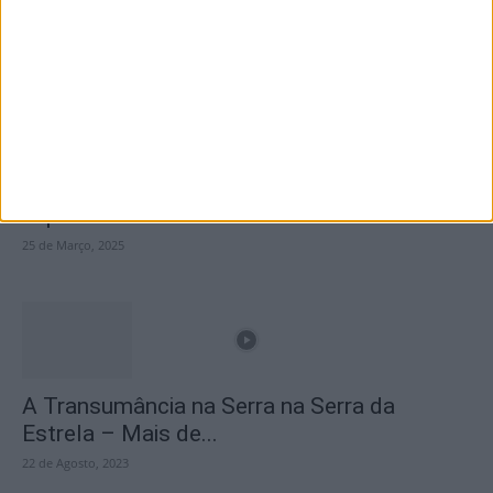
Destaques
Branca e Majestosa: a Serra da Estrela está
imperdível!
25 de Março, 2025
A Transumância na Serra na Serra da
Estrela – Mais de...
22 de Agosto, 2023