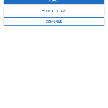
AGREE
MORE OPTIONS
DISAGREE
Artigo anterior
Município de Oliveira do Hospital atribuiu subsídio anual de 75
mil euros aos Bombeiros Voluntários do concelho
Próximo artigo
Mais de 600 atletas “invadiram” o Caramulo para o OCR
Police Challenge
ARTIGOS RELACIONADOS
Mais do autor