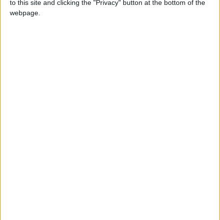
to this site and clicking the "Privacy" button at the bottom of the
webpage.
Durante três dias fizemos uma viagem no tempo, ao
tempo dos reis e das rainhas, dos cavaleiros e
mercadores, Trancoso recuou à idade média para
celebrar as Bodas Reais de D. Dinis e D. Isabel de Aragão.
O centro histórico vestiu-se a rigor para receber o rei e a
futura rainha, nesta que é uma das mais antigas feiras
medievais da região.
TAGS
Beira Alta TV
casamento real
feira medieval
Festa da História
Trancoso