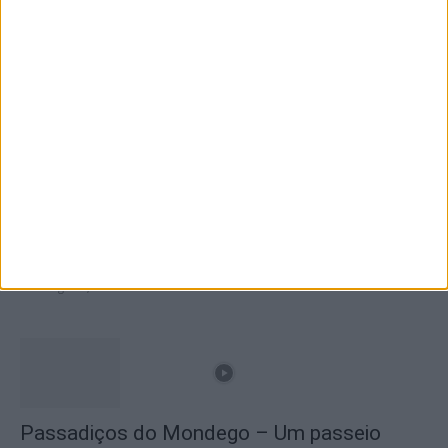
Branca e Majestosa: a Serra da Estrela está
imperdível!
25 de Março, 2025
A Transumância na Serra na Serra da
Estrela – Mais de...
22 de Agosto, 2023
Passadiços do Mondego – Um passeio