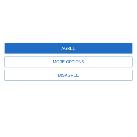
Trancoso abriu as portas à Feira de São
Bartolomeu, a mais antiga Feira Franca
de Portugal
AGREE
MORE OPTIONS
DISAGREE
Festas da Cidade da Guarda: Calema
levam milhares ao Parque Urbano do Rio
Diz