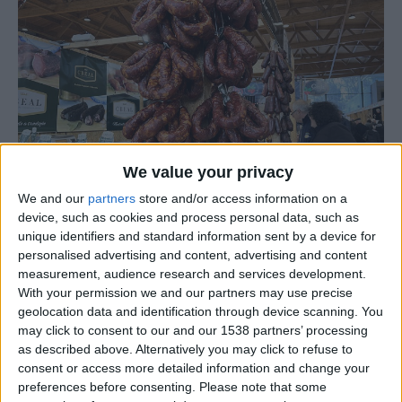
We value your privacy
We and our
partners
store and/or access information on a
device, such as cookies and process personal data, such as
unique identifiers and standard information sent by a device for
personalised advertising and content, advertising and content
A 21ª edição da Feira do Fumeiro dos Sabores e
measurement, audience research and services development.
Artesanato do Nordeste da Beira está de volta a Trancoso
With your permission we and our partners may use precise
e promete atrair os amantes da boa gastronomia e da
geolocation data and identification through device scanning. You
may click to consent to our and our 1538 partners’ processing
cultura local. O evento acontece no Pavilhão Multiusos da
as described above. Alternatively you may click to refuse to
cidade durante dois fins de semana, nos dias 28 de
consent or access more detailed information and change your
fevereiro, 1 e 2 de março, e 8 e 9 de março, e será uma
preferences before consenting.
Please note that some