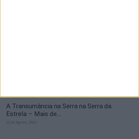
Destaques
Branca e Majestosa: a Serra da Estrela está
imperdível!
25 de Março, 2025
A Transumância na Serra na Serra da
Estrela – Mais de...
22 de Agosto, 2023