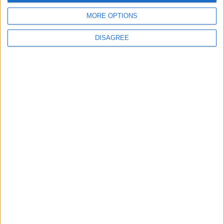
MORE OPTIONS
DISAGREE
Serra da Estrela: 12% do Plano de
Revitalização sai do papel com
investimento de 7 milhões de euros
Trancoso abriu as portas à Feira de São
Bartolomeu, a mais antiga Feira Franca