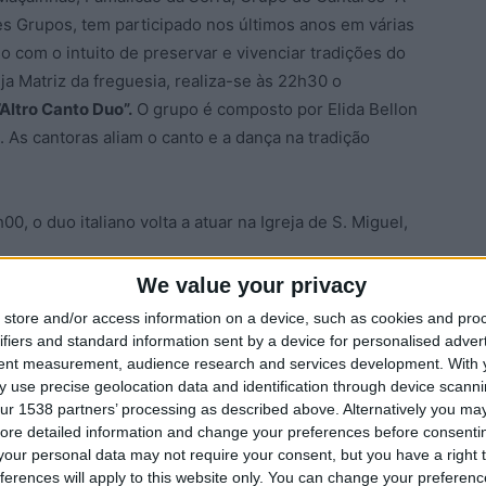
s Grupos, tem participado nos últimos anos em várias
o com o intuito de preservar e vivenciar tradições do
 Matriz da freguesia, realiza-se às 22h30 o
Altro Canto Duo”.
O grupo é composto por Elida Bellon
. As cantoras aliam o canto e a dança na tradição
h00, o duo italiano volta a atuar na Igreja de S. Miguel,
We value your privacy
a recebe o
Concerto de Páscoa, “Monte das Oliveiras”,
store and/or access information on a device, such as cookies and pro
 Antony Fernandes e Carmina Repas Gonçalves, que
ifiers and standard information sent by a device for personalised adver
icado à música religiosa tradicional portuguesa.
tent measurement, audience research and services development.
With 
 use precise geolocation data and identification through device scanni
ur 1538 partners’ processing as described above. Alternatively you may 
às 21h30, Pousade recebe o
Teatro Religioso “Eis,
ore detailed information and change your preferences before consenti
o artística de Daniel Rocha e é uma representação de
our personal data may not require your consent, but you have a right t
 tradição centenária de teatro religioso e popular de
ferences will apply to this website only. You can change your preferen