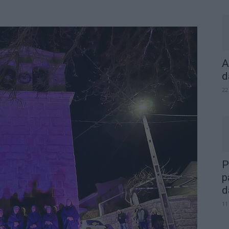
A
d
22
P
p
d
11