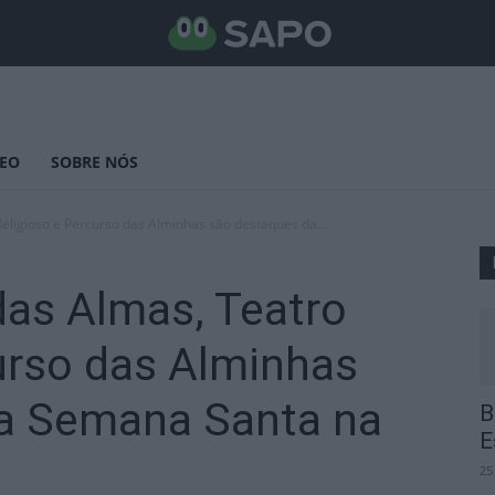
DEO
SOBRE NÓS
ligioso e Percurso das Alminhas são destaques da...
as Almas, Teatro
urso das Alminhas
a Semana Santa na
B
E
25