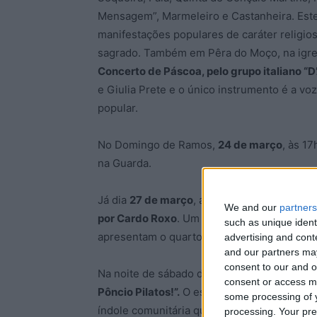
Mensagem”, Marmeleiro e Castanheira. Este
manifestações populares de caráter religios
sagrado. Também em Pêra do Moço, na igreja
Concerto de Páscoa, pelo grupo italiano “D’
e Giulia Prete e o único instrumento é a voz
popular.
No Domingo de Ramos,
24 de março
, às 17
na Guarda.
Já dia
27 de março
, a Igreja da Misericórdi
We and our
partners
por Cardo Roxo
. Um ensemble dirigido por
such as unique ident
apresentam o quarto disco inteiramente ded
advertising and con
and our partners may
consent to our and o
Na noite de sábado de aleluia, 30 março, 
consent or access m
Pôncio Pilatos!”.
O espetáculo terá a direçã
some processing of y
índole comunitária que pretende respeitar a
processing. Your pre