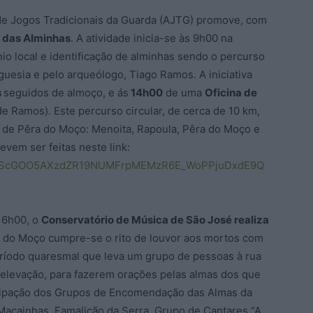
 de Jogos Tradicionais da Guarda (AJTG) promove, com
 das Alminhas
. A atividade inicia-se às 9h00 na
io local e identificação de alminhas sendo o percurso
esia e pelo arqueólogo, Tiago Ramos. A iniciativa
s
seguidos de almoço, e ás
14h00
de uma
Oficina de
 Ramos). Este percurso circular, de cerca de 10 km,
a de Pêra do Moço: Menoita, Rapoula, Pêra do Moço e
evem ser feitas neste link:
AIpQLScGOO5AXzdZR19NUMFrpMEMzR6E_WoPPjuDxdE9Q
 16h00, o
Conservatório de Música de São José realiza
a do Moço cumpre-se o rito de louvor aos mortos com
eríodo quaresmal que leva um grupo de pessoas à rua
 elevação, para fazerem orações pelas almas dos que
rticipação dos Grupos de Encomendação das Almas da
 Maçainhas, Famalicão da Serra, Grupo de Cantares “A