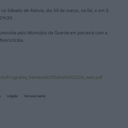
 no Sábado de Aleluia, dia 30 de março, na Sé, e em S.
 21h30.
promovida pelo Município da Guarda em parceria com a
isericórdia.
utros/Programa_Semana%20Santa%202024_web.pdf
a
religião
Semana Santa