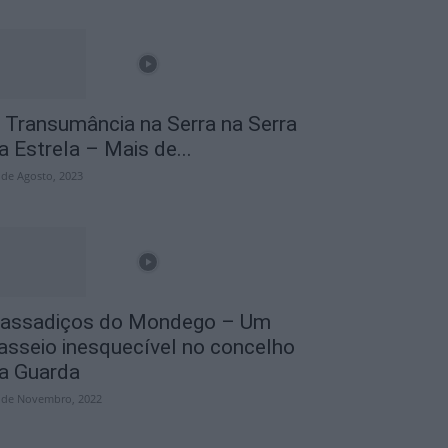
 Transumância na Serra na Serra
a Estrela – Mais de...
 de Agosto, 2023
assadiços do Mondego – Um
asseio inesquecível no concelho
a Guarda
 de Novembro, 2022