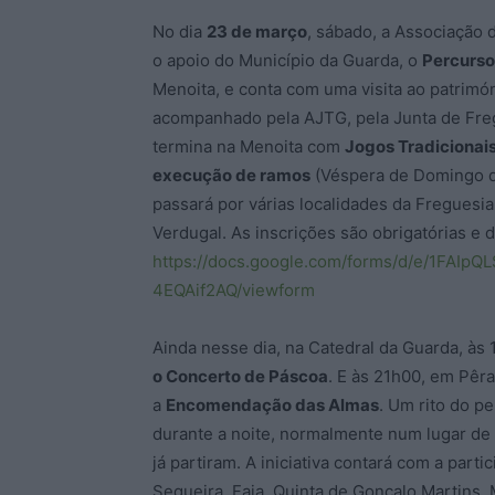
No dia
23 de março
, sábado, a Associação
o apoio do Município da Guarda, o
Percurso
Menoita, e conta com uma visita ao patrimón
acompanhado pela AJTG, pela Junta de Fregu
termina na Menoita com
Jogos Tradicionai
execução de ramos
(Véspera de Domingo de
passará por várias localidades da Freguesi
Verdugal. As inscrições são obrigatórias e d
https://docs.google.com/forms/d/e/1F
4EQAif2AQ/viewform
Ainda nesse dia, na Catedral da Guarda, às
o Concerto de Páscoa
. E às 21h00, em Pêr
a
Encomendação das Almas
. Um rito do p
durante a noite, normalmente num lugar de
já partiram. A iniciativa contará com a pa
Sequeira, Faia, Quinta de Gonçalo Martins,