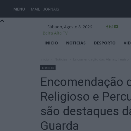
MENU
MAIL
JORNAIS
Sábado, Agosto 8, 2026
Beira Alta TV
INÍCIO
NOTÍCIAS
DESPORTO
VÍ
Início
Notícias
Encomendação das Almas, Teatro Re
Notícias
Encomendação d
Religioso e Perc
são destaques d
Guarda