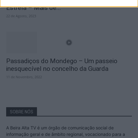
A Transumância na Serra na Serra da
Estrela – Mais de...
22 de Agosto, 2023
Passadiços do Mondego – Um passeio
inesquecível no concelho da Guarda
11 de Novembro, 2022
SOBRE NÓS
A Beira Alta TV é um órgão de comunicação social de
informação geral e de âmbito regional, vocacionado para a