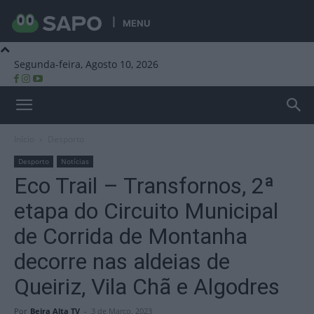
MENU
Segunda-feira, Agosto 10, 2026
Beira Alta TV
Início
Desporto
Desporto
Notícias
Eco Trail – Transfornos, 2ª
etapa do Circuito Municipal
de Corrida de Montanha
decorre nas aldeias de
Queiriz, Vila Chã e Algodres
Por
Beira Alta TV
-
3 de Março, 2023