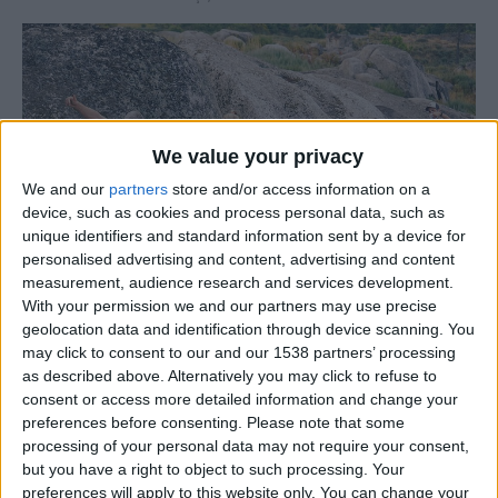
We value your privacy
We and our
partners
store and/or access information on a
device, such as cookies and process personal data, such as
unique identifiers and standard information sent by a device for
personalised advertising and content, advertising and content
measurement, audience research and services development.
With your permission we and our partners may use precise
geolocation data and identification through device scanning. You
may click to consent to our and our 1538 partners’ processing
Estão a decorrer as inscrições para a 2ª etapa da 2ª
as described above. Alternatively you may click to refuse to
edição do Circuito Municipal de Corrida de Montanha-
consent or access more detailed information and change your
preferences before consenting.
Please note that some
Trilhos D`O Bom Sabor da Serra. A 2ª etapa do circuito,
processing of your personal data may not require your consent,
Eco Trail – Transfornos, que vai acontecer no dia 2 de
but you have a right to object to such processing. Your
abril, traz novos trilhos e em novas freguesias do
preferences will apply to this website only. You can change your