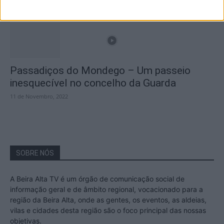
Passadiços do Mondego – Um passeio
inesquecível no concelho da Guarda
11 de Novembro, 2022
SOBRE NÓS
A Beira Alta TV é um órgão de comunicação social de
informação geral e de âmbito regional, vocacionado para a
região da Beira Alta, onde as gentes, os eventos, as aldeias,
vilas e cidades desta região são o foco principal das nossas
objetivas.